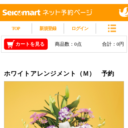
TOP
新規登録
ログイン
カートを見る
商品数：0点
合計：0円
ホワイトアレンジメント（Ｍ） 予約