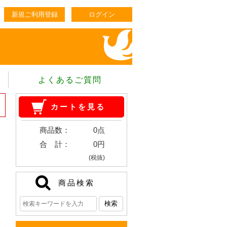
新規ご利用登録
ログイン
よくあるご質問
カートを見る
商品数：
0点
合 計：
0円
(税抜)
商品検索