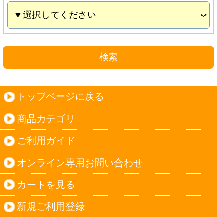
カートを見る
新規ご利用登録
ログイン
セイコーマートHOME
当サイトについて
個人情報保護方針
©Secoma Company, Ltd. 2016 All rights reserved.
20歳未満の方の酒類の購入や、飲酒は法律で禁
じられています。
法令に従って、20歳未満の方への酒類のご注文
はお受けできません。
また、酒類を受取に来られた方が20歳未満の場
合は、酒類のお渡しをお断りしております。
表示：スマートフォン｜
PC版