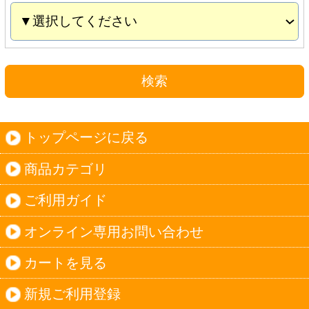
カートを見る
新規ご利用登録
ログイン
セイコーマートHOME
当サイトについて
個人情報保護方針
©Secoma Company, Ltd. 2016 All rights reserved.
20歳未満の方の酒類の購入や、飲酒は法律で禁
じられています。
法令に従って、20歳未満の方への酒類のご注文
はお受けできません。
また、酒類を受取に来られた方が20歳未満の場
合は、酒類のお渡しをお断りしております。
表示：スマートフォン｜
PC版