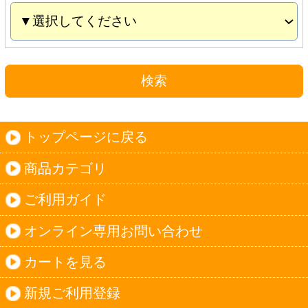
カートを見る
新規ご利用登録
ログイン
セイコーマートHOME
当サイトについて
個人情報保護方針
©Secoma Company, Ltd. 2016 All rights reserved.
20歳未満の方の酒類の購入や、飲酒は法律で禁
じられています。
法令に従って、20歳未満の方への酒類のご注文
はお受けできません。
また、酒類を受取に来られた方が20歳未満の場
合は、酒類のお渡しをお断りしております。
表示：スマートフォン｜
PC版