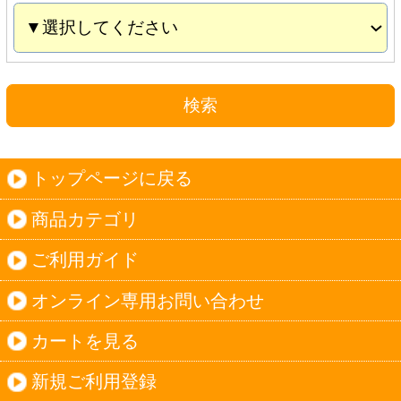
カートを見る
新規ご利用登録
ログイン
セイコーマートHOME
当サイトについて
個人情報保護方針
©Secoma Company, Ltd. 2016 All rights reserved.
20歳未満の方の酒類の購入や、飲酒は法律で禁
じられています。
法令に従って、20歳未満の方への酒類のご注文
はお受けできません。
また、酒類を受取に来られた方が20歳未満の場
合は、酒類のお渡しをお断りしております。
表示：スマートフォン｜
PC版