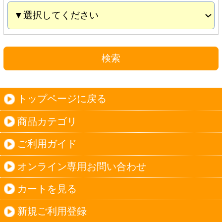
カートを見る
新規ご利用登録
ログイン
セイコーマートHOME
当サイトについて
個人情報保護方針
©Secoma Company, Ltd. 2016 All rights reserved.
20歳未満の方の酒類の購入や、飲酒は法律で禁
じられています。
法令に従って、20歳未満の方への酒類のご注文
はお受けできません。
また、酒類を受取に来られた方が20歳未満の場
合は、酒類のお渡しをお断りしております。
表示：スマートフォン｜
PC版