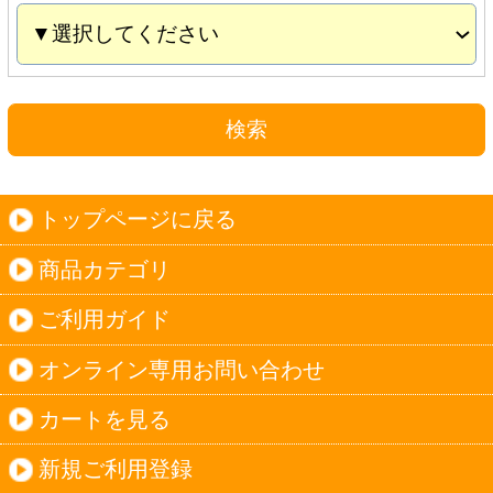
カートを見る
新規ご利用登録
ログイン
セイコーマートHOME
当サイトについて
個人情報保護方針
©Secoma Company, Ltd. 2016 All rights reserved.
20歳未満の方の酒類の購入や、飲酒は法律で禁
じられています。
法令に従って、20歳未満の方への酒類のご注文
はお受けできません。
また、酒類を受取に来られた方が20歳未満の場
合は、酒類のお渡しをお断りしております。
表示：スマートフォン｜
PC版