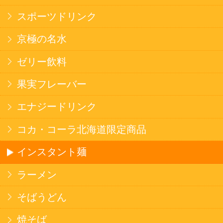
健康カレー
ごはん
みそ汁・スープ
北海道産米
フラワーギフト
ご利用ガイド
オンライン専用お問い合わせ
カートを見る
新規ご利用登録
ログイン
セイコーマートHOME
当サイトについて
個人情報保護方針
©Secoma Company, Ltd. 2016 All rights reserved.
20歳未満の方の酒類の購入や、飲酒は法律で禁
じられています。