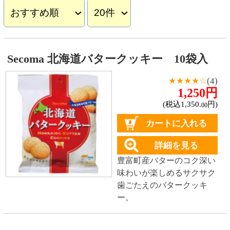
1,250円
(税込1,350.
円)
00
カートに入れる
詳細を見る
豊富町産バターのコク深い
味わいが楽しめるサクサク
歯ごたえのバタークッキ
ー。
対象商品：1件
トップページに戻る
商品カテゴリ
新商品
北海道とうきびギフト