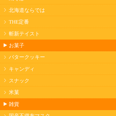
法令に従って、20歳未満の方への酒類のご注文
はお受けできません。
また、酒類を受取に来られた方が20歳未満の場
合は、酒類のお渡しをお断りしております。
表示：スマートフォン｜
PC版
このサイトは、企業の実在証明と通信の暗号化
のため、サイバートラストの
サーバ証明書
を導
入しています。
Trusted Webシールをクリックして、検証結果を
ご確認いただけます。