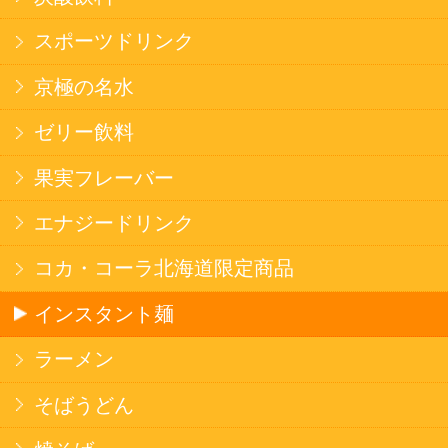
健康カレー
ごはん
みそ汁・スープ
北海道産米
フラワーギフト
ご利用ガイド
オンライン専用お問い合わせ
カートを見る
新規ご利用登録
ログイン
セイコーマートHOME
当サイトについて
個人情報保護方針
©Secoma Company, Ltd. 2016 All rights reserved.
20歳未満の方の酒類の購入や、飲酒は法律で禁
じられています。