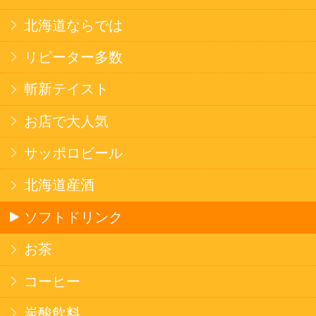
焼そば
北海道ならでは
THE定番
斬新テイスト
お菓子
バタークッキー
キャンディ
スナック
米菓
雑貨
国産不織布マスク
北海道アイスクリーム
名水珈琲
食品