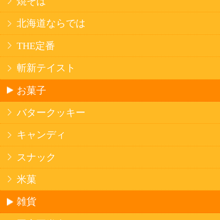
法令に従って、20歳未満の方への酒類のご注文
はお受けできません。
また、酒類を受取に来られた方が20歳未満の場
合は、酒類のお渡しをお断りしております。
表示：スマートフォン｜
PC版
このサイトは、企業の実在証明と通信の暗号化
のため、サイバートラストの
サーバ証明書
を導
入しています。
Trusted Webシールをクリックして、検証結果を
ご確認いただけます。