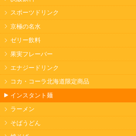
健康カレー
ごはん
みそ汁・スープ
北海道産米
フラワーギフト
ご利用ガイド
オンライン専用お問い合わせ
カートを見る
新規ご利用登録
ログイン
セイコーマートHOME
当サイトについて
個人情報保護方針
©Secoma Company, Ltd. 2016 All rights reserved.
20歳未満の方の酒類の購入や、飲酒は法律で禁
じられています。