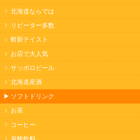
焼そば
北海道ならでは
THE定番
斬新テイスト
お菓子
バタークッキー
キャンディ
スナック
米菓
雑貨
国産不織布マスク
北海道アイスクリーム
名水珈琲
食品