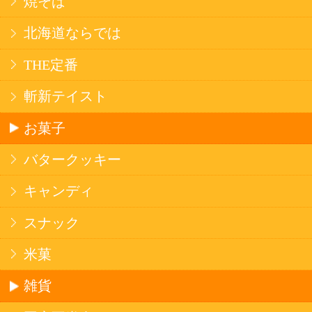
法令に従って、20歳未満の方への酒類のご注文
はお受けできません。
また、酒類を受取に来られた方が20歳未満の場
合は、酒類のお渡しをお断りしております。
表示：スマートフォン｜
PC版
このサイトは、企業の実在証明と通信の暗号化
のため、サイバートラストの
サーバ証明書
を導
入しています。
Trusted Webシールをクリックして、検証結果を
ご確認いただけます。