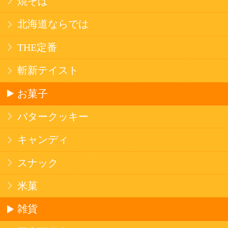
法令に従って、20歳未満の方への酒類のご注文
はお受けできません。
また、酒類を受取に来られた方が20歳未満の場
合は、酒類のお渡しをお断りしております。
表示：スマートフォン｜
PC版
このサイトは、企業の実在証明と通信の暗号化
のため、サイバートラストの
サーバ証明書
を導
入しています。
Trusted Webシールをクリックして、検証結果を
ご確認いただけます。