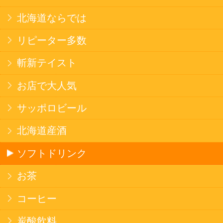
焼そば
北海道ならでは
THE定番
斬新テイスト
お菓子
バタークッキー
キャンディ
スナック
米菓
雑貨
国産不織布マスク
北海道アイスクリーム
名水珈琲
食品