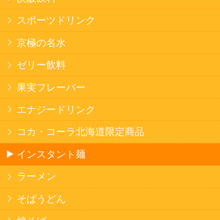
健康カレー
ごはん
みそ汁・スープ
北海道産米
フラワーギフト
ご利用ガイド
オンライン専用お問い合わせ
カートを見る
新規ご利用登録
ログイン
セイコーマートHOME
当サイトについて
個人情報保護方針
©Secoma Company, Ltd. 2016 All rights reserved.
20歳未満の方の酒類の購入や、飲酒は法律で禁
じられています。