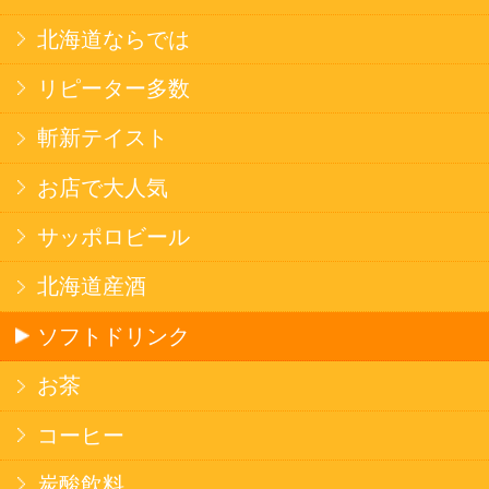
焼そば
北海道ならでは
THE定番
斬新テイスト
お菓子
バタークッキー
キャンディ
スナック
米菓
雑貨
国産不織布マスク
北海道アイスクリーム
名水珈琲
食品