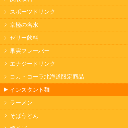
健康カレー
ごはん
みそ汁・スープ
北海道産米
フラワーギフト
ご利用ガイド
オンライン専用お問い合わせ
カートを見る
新規ご利用登録
ログイン
セイコーマートHOME
当サイトについて
個人情報保護方針
©Secoma Company, Ltd. 2016 All rights reserved.
20歳未満の方の酒類の購入や、飲酒は法律で禁
じられています。