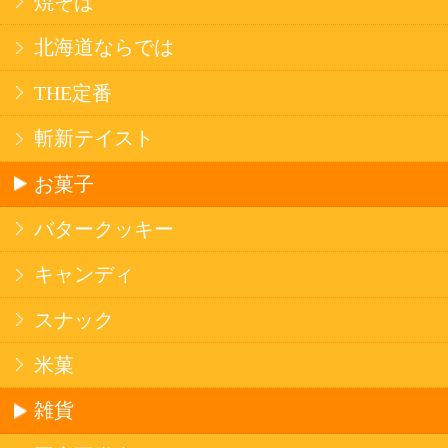
法令に従って、20歳未満の方への酒類のご注文
はお受けできません。
また、酒類を受取に来られた方が20歳未満の場
合は、酒類のお渡しをお断りしております。
表示：スマートフォン｜
PC版
このサイトは、企業の実在証明と通信の暗号化
のため、サイバートラストの
サーバ証明書
を導
入しています。
Trusted Webシールをクリックして、検証結果を
ご確認いただけます。