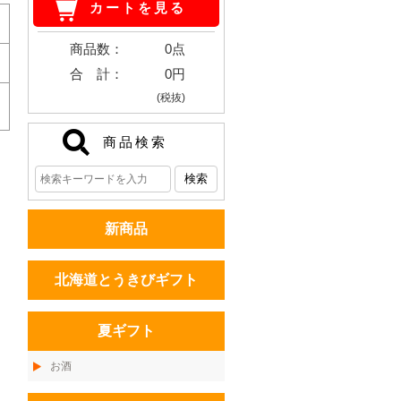
カートを見る
商品数：
0点
合 計：
0円
(税抜)
商品検索
新商品
北海道とうきびギフト
夏ギフト
お酒