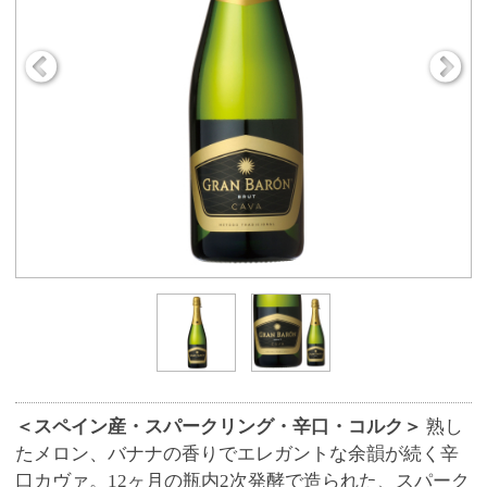
＜スペイン産・スパークリング・辛口・コルク＞
熟し
たメロン、バナナの香りでエレガントな余韻が続く辛
口カヴァ。12ヶ月の瓶内2次発酵で造られた、スパーク
リングワイン。酸味が少なく、フルーティな香りで調
和が取れており、余韻はまさにエレガント。
商品番号
9003
860円
販売価格
(税込 946.
円)
00
数 量
※この商品は、数量 50 まで注文できます。
お気に入りに追加