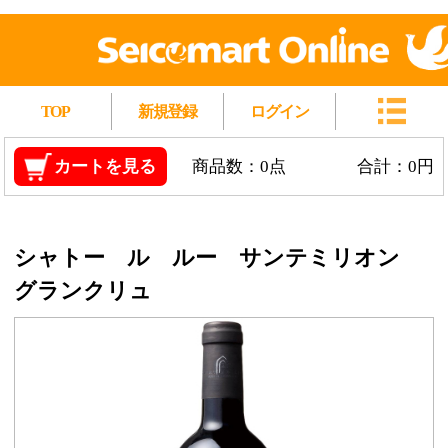
TOP
新規登録
ログイン
カートを見る
商品数：0点
合計：0円
シャトー ル ルー サンテミリオン
グランクリュ