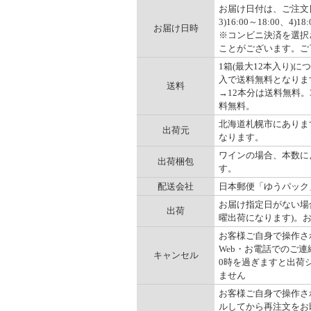
お届け日付は、ご注文日の
3)16:00～18:00、4)
お届け日時
※コンビニ決済を選択
ことがございます。ご
1箱(最大12本入り)に
入で送料無料となります。
送料
→12本分は送料無料。3
料無料。
北海道札幌市にありま
出荷元
なります。
ワインの場合、本数に
出荷梱包
す。
配送会社
日本郵便「ゆうパック
お届け指定日がない場
出荷
曜出荷になります)。
お客様ご自身で操作され
Web・お電話でのご連
キャンセル
0時を過ぎますと出荷
ません
お客様ご自身で操作され
ルしてから再注文をお