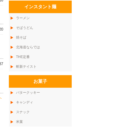
16
インスタント麺
ラーメン
そばうどん
20
焼そば
北海道ならでは
THE定番
37
斬新テイスト
お菓子
バタークッキー
へ
キャンディ
スナック
米菓