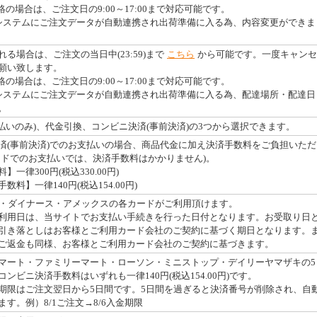
絡の場合は、ご注文日の9:00～17:00まで対応可能です。
システムにご注文データが自動連携され出荷準備に入る為、内容変更ができま
る場合は、ご注文の当日中(23:59)まで
こちら
から可能です。一度キャンセ
願い致します。
絡の場合は、ご注文日の9:00～17:00まで対応可能です。
システムにご注文データが自動連携され出荷準備に入る為、配達場所・配達日
。
払いのみ)、代金引換、コンビニ決済(事前決済)の3つから選択できます。
済(事前決済)でのお支払いの場合、商品代金に加え決済手数料をご負担いただ
ードでのお支払いでは、決済手数料はかかりません)。
一律300円(税込330.00円)
料】一律140円(税込154.00円)
・JCB・ダイナース・アメックスの各カードがご利用頂けます。
利用日は、当サイトでお支払い手続きを行った日付となります。お受取り日
引き落としはお客様とご利用カード会社のご契約に基づく期日となります。
ご返金も同様、お客様とご利用カード会社のご契約に基づきます。
マート・ファミリーマート・ローソン・ミニストップ・デイリーヤマザキの5
ンビニ決済手数料はいずれも一律140円(税込154.00円)です。
期限はご注文翌日から5日間です。5日間を過ぎると決済番号が削除され、自
す。例）8/1ご注文→8/6入金期限