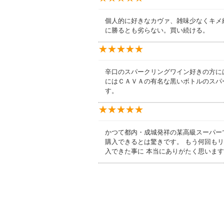
個人的に好きなカヴァ、雑味少なくキメ
に勝るとも劣らない。買い続ける。
★★★★★
★★★★★
辛口のスパークリングワイン好きの方に
にはＣＡＶＡの有名な黒いボトルのスパ
す。
★★★★★
★★★★★
かつて都内・成城発祥の某高級スーパー
購入できるとは驚きです。 もう何回も
入できた事に 本当にありがたく思いま