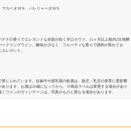
、マカベオ30％、パレリャーダ30％
バナナの香りでエレガントな余韻が続く辛口カヴァ。12ヶ月以上瓶内2次発酵
パークリングワイン。酸味が少なく、フルーティな香りで調和が取れてお
にエレガント。
で禁じられています。妊娠中や授乳期の飲酒は、胎児・乳児の発育に悪影響
があります。お酒は20歳になってから。※商品ラベルは変更する場合があり
届くワインのヴィンテージは、写真のものと異なる場合があります。