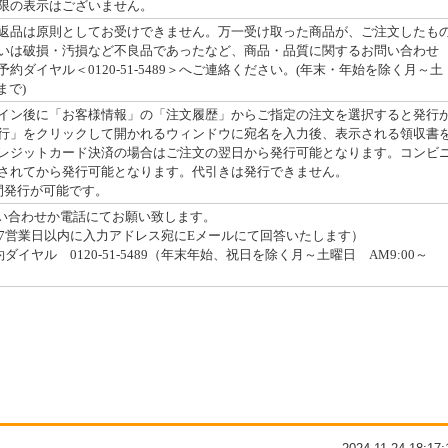
限の表示はございません。
返品は原則としてお受けできません。万一受け取った商品が、ご注文したも
いは破損・汚損など不良品であったなど、商品・品質に関するお問い合わせ
約ダイヤル＜0120-51-5489＞へご連絡ください。(年末・年始を除く月～土
まで)
イン後に「お客様情報」の「注文履歴」からご指定の注文を選択すると発行
行」をクリックして開かれるウィンドウに宛名を入力後、表示される領収書
レジットカード決済の場合はご注文の翌日から発行可能となります。コンビ
されてから発行可能となります。代引きは発行できません。
間発行が可能です。
問い合わせか電話にてお願い致します。
7営業日以内に入力アドレス宛にEメールにて回答いたします）
イヤル 0120-51-5489（年末年始、祝日を除く月～土曜日 AM9:00～