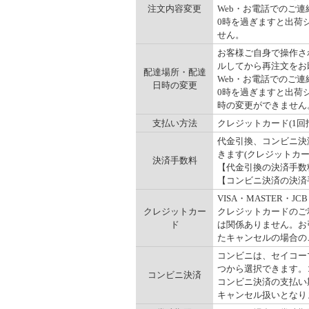
注文内容変更
Web・お電話でのご連
0時を過ぎますと出荷
せん。
お客様ご自身で操作され
ルしてから再注文をお
配達場所・配達
Web・お電話でのご連
日時の変更
0時を過ぎますと出荷
時の変更ができません
支払い方法
クレジットカード(1回
代金引換、コンビニ決
きます(クレジットカ
決済手数料
【代金引換の決済手数料】
【コンビニ決済の決済手数
VISA・MASTER
クレジットカー
クレジットカードのご
ド
は関係ありません。お
たキャンセルの場合の
コンビニは、セイコー
つから選択できます。コ
コンビニ決済
コンビニ決済の支払い
キャンセル扱いとなりま