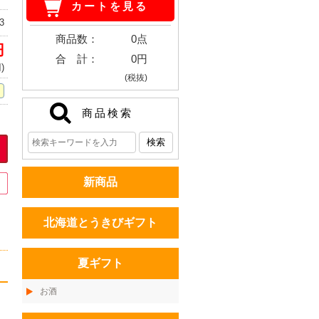
カートを見る
3
商品数：
0点
円
合 計：
0円
)
(税抜)
商品検索
新商品
北海道とうきびギフト
夏ギフト
お酒