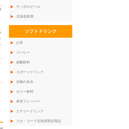
サッポロビール
の
北海道産酒
ソフトドリンク
が
を
お茶
ニ
コーヒー
炭酸飲料
スポーツドリンク
京極の名水
ゼリー飲料
果実フレーバー
エナジードリンク
コカ・コーラ北海道限定商品