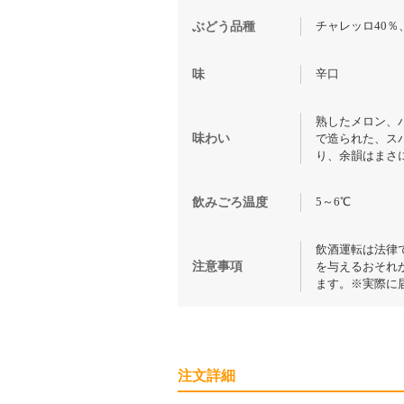
チャレッロ40％
ぶどう品種
辛口
味
熟したメロン、
味わい
で造られた、ス
り、余韻はまさ
5～6℃
飲みごろ温度
飲酒運転は法律
注意事項
を与えるおそれ
ます。※実際に
注文詳細