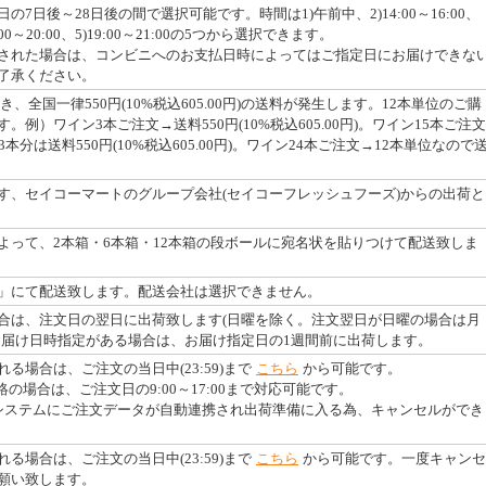
7日後～28日後の間で選択可能です。時間は1)午前中、2)14:00～16:00、
18:00～20:00、5)19:00～21:00の5つから選択できます。
された場合は、コンビニへのお支払日時によってはご指定日にお届けできな
了承ください。
つき、全国一律550円(10%税込605.00円)の送料が発生します。12本単位のご購
例）ワイン3本ご注文→送料550円(10%税込605.00円)。ワイン15本ご注文
本分は送料550円(10%税込605.00円)。ワイン24本ご注文→12本単位なので
す、セイコーマートのグループ会社(セイコーフレッシュフーズ)からの出荷と
よって、2本箱・6本箱・12本箱の段ボールに宛名状を貼りつけて配送致しま
」にて配送致します。配送会社は選択できません。
合は、注文日の翌日に出荷致します(日曜を除く。注文翌日が日曜の場合は月
お届け日時指定がある場合は、お届け指定日の1週間前に出荷します。
る場合は、ご注文の当日中(23:59)まで
こちら
から可能です。
絡の場合は、ご注文日の9:00～17:00まで対応可能です。
システムにご注文データが自動連携され出荷準備に入る為、キャンセルができ
る場合は、ご注文の当日中(23:59)まで
こちら
から可能です。一度キャンセ
願い致します。