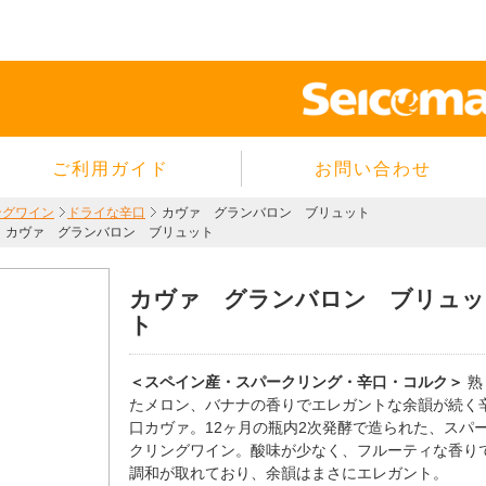
ご利用ガイド
お問い合わせ
当サイトについて
ングワイン
ドライな辛口
カヴァ グランバロン ブリュット
カヴァ グランバロン ブリュット
個人情報保護方針
サイトのご利用規約
カヴァ グランバロン ブリュッ
商品のご注文方法
ト
ご注文の確認・キャンセル
特定商取引法に基づく表示
＜スペイン産・スパークリング・辛口・コルク＞
熟
たメロン、バナナの香りでエレガントな余韻が続く
よくあるご質問
口カヴァ。12ヶ月の瓶内2次発酵で造られた、スパ
クリングワイン。酸味が少なく、フルーティな香り
調和が取れており、余韻はまさにエレガント。