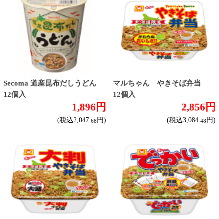
マルちゃん 大判やきそば弁
マルちゃん でっかいやきそ
当 12個入
ば弁当 12個入
3,504円
3,768円
(税込3,784.
円)
(税込4,069.
円)
32
44
対象商品：6件
▼バラで色々な商品を購入したい方はこちらが
おすすめ！▼