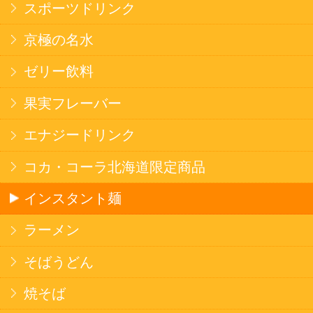
ログイン
セイコーマートHOME
当サイトについて
個人情報保護方針
©Secoma Company, Ltd. 2016 All rights reserved.
20歳未満の方の酒類の購入や、飲酒は法律で禁
じられています。
法令に従って、20歳未満の方への酒類のご注文
はお受けできません。
また、酒類を受取に来られた方が20歳未満の場
合は、酒類のお渡しをお断りしております。
表示：スマートフォン｜
PC版
このサイトは、企業の実在証明と通信の暗号化