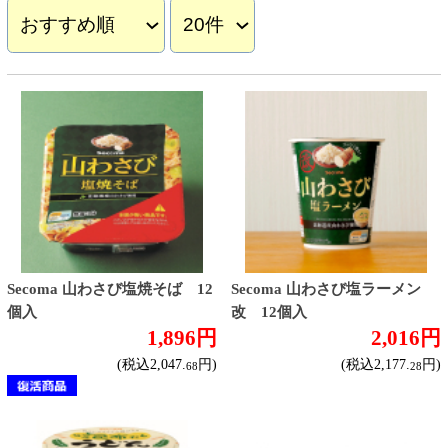
Secoma 山わさび塩焼そば 12
Secoma 山わさび塩ラーメン
個入
改 12個入
1,896円
2,016円
(税込2,047.
円)
(税込2,177.
円)
68
28
Secoma 道産昆布だしうどん
マルちゃん やきそば弁当
12個入
12個入
1,896円
2,856円
(税込2,047.
円)
(税込3,084.
円)
68
48