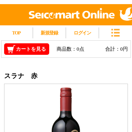
TOP
新規登録
ログイン
カートを見る
商品数：0点
合計：0円
スラナ 赤