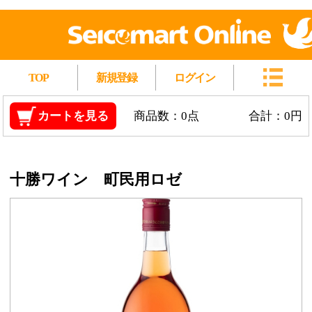
TOP
新規登録
ログイン
カートを見る
商品数：0点
合計：0円
十勝ワイン 町民用ロゼ