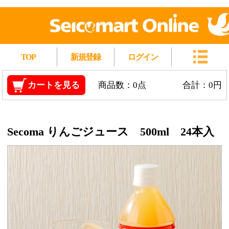
TOP
新規登録
ログイン
カートを見る
商品数：0点
合計：0円
Secoma りんごジュース 500ml 24本入