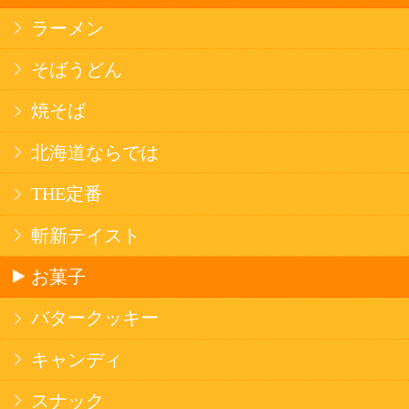
個人情報保護方針
©Secoma Company, Ltd. 2016 All rights reserved.
20歳未満の方の酒類の購入や、飲酒は法律で禁
じられています。
法令に従って、20歳未満の方への酒類のご注文
はお受けできません。
また、酒類を受取に来られた方が20歳未満の場
合は、酒類のお渡しをお断りしております。
表示：スマートフォン｜
PC版
このサイトは、企業の実在証明と通信の暗号化
のため、サイバートラストの
サーバ証明書
を導
入しています。
Trusted Webシールをクリックして、検証結果を
ご確認いただけます。