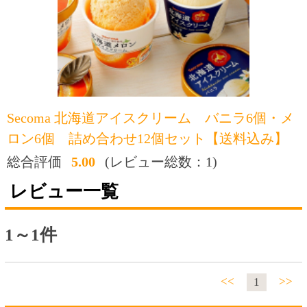
ロン6個 詰め合わせ12個セット【送料込み】
総合評価
5.00
(レビュー総数：1)
レビュー一覧
1～1件
<<
>>
1
投稿日：2022-10-10 21:24:45
おすすめ度：
知り合いに、お中元・お歳暮に贈り、大変喜
ばれています。年の瀬が近づくと送る準備を
しようと思っています。
トップページに戻る