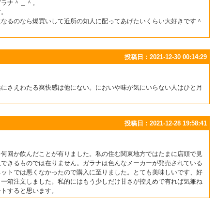
ガラナ＾＿＾。
す。
になるのなら爆買いして近所の知人に配ってあげたいくらい大好きです＾
投稿日：2021-12-30 00:14:29
喉にさえわたる爽快感は他にない。においや味が気にいらない人はひと月
投稿日：2021-12-28 19:58:41
を何回か飲んだことが有りました。私の住む関東地方ではたまに店頭で見
入できるものでは在りません。ガラナは色んなメーカーが発売されている
ネットでは悪くなかったので購入に至りました。とても美味しいです、好
う一箱注文しました。私的にはもう少しだけ甘さが控えめで有れば気兼ね
ートすると思います。