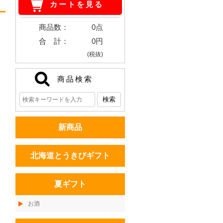
カートを見る
商品数：
0点
合 計：
0円
(税抜)
商品検索
新商品
北海道とうきびギフト
夏ギフト
お酒