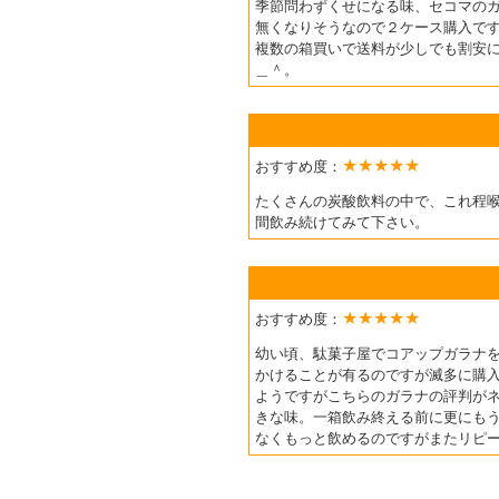
季節問わずくせになる味、セコマの
無くなりそうなので２ケース購入で
複数の箱買いで送料が少しでも割安
＿＾。
★★★★★
おすすめ度：
たくさんの炭酸飲料の中で、これ程
間飲み続けてみて下さい。
★★★★★
おすすめ度：
幼い頃、駄菓子屋でコアップガラナ
かけることが有るのですが滅多に購
ようですがこちらのガラナの評判が
きな味。一箱飲み終える前に更にも
なくもっと飲めるのですがまたリピ