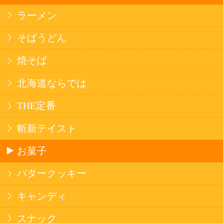
個人情報保護方針
©Secoma Company, Ltd. 2016 All rights reserved.
20歳未満の方の酒類の購入や、飲酒は法律で禁
じられています。
法令に従って、20歳未満の方への酒類のご注文
はお受けできません。
また、酒類を受取に来られた方が20歳未満の場
合は、酒類のお渡しをお断りしております。
表示：スマートフォン｜
PC版
このサイトは、企業の実在証明と通信の暗号化
のため、サイバートラストの
サーバ証明書
を導
入しています。
Trusted Webシールをクリックして、検証結果を
ご確認いただけます。