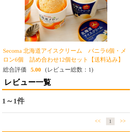
ロン6個 詰め合わせ12個セット【送料込み】
総合評価
5.00
(レビュー総数：1)
レビュー一覧
1～1件
<<
>>
1
投稿日：2022-10-10 21:24:45
おすすめ度：
知り合いに、お中元・お歳暮に贈り、大変喜
ばれています。年の瀬が近づくと送る準備を
しようと思っています。
トップページに戻る