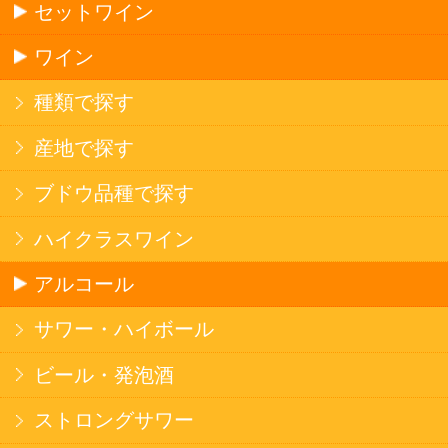
果実フレーバー
エナジードリンク
コカ・コーラ北海道限定商品
インスタント麺
ラーメン
そばうどん
焼そば
北海道ならでは
THE定番
斬新テイスト
お菓子
バタークッキー
キャンディ
スナック