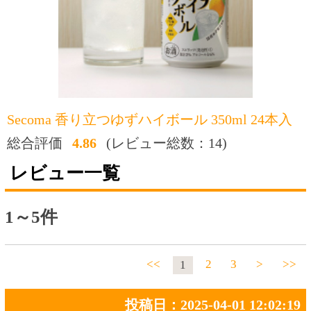
総合評価
4.86
(レビュー総数：14)
レビュー一覧
1～5件
<<
2
3
>
>>
1
投稿日：2025-04-01 12:02:19
おすすめ度：
ほんと大好き！ほんと美味しい！
近所のスーパーで買っていましたが、
こちらの箱買いの方がお得です（送料込みな
ら）
投稿日：2022-10-10 21:09:16
おすすめ度：
ゆずハイボールなので、さわやかな飲みごこ
ちは、