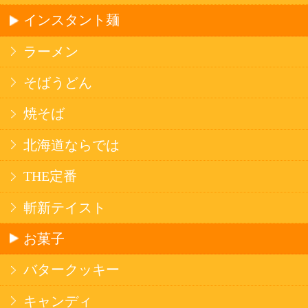
はお受けできません。
また、酒類を受取に来られた方が20歳未満の場
合は、酒類のお渡しをお断りしております。
表示：スマートフォン｜
PC版
このサイトは、企業の実在証明と通信の暗号化
のため、サイバートラストの
サーバ証明書
を導
入しています。
Trusted Webシールをクリックして、検証結果を
ご確認いただけます。