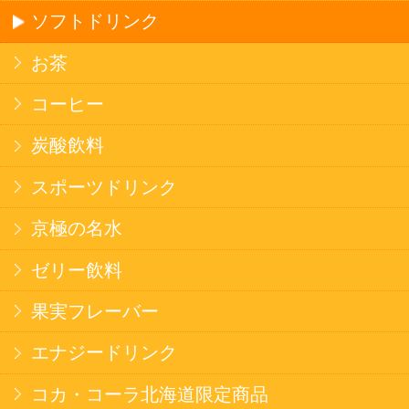
ごはん
みそ汁・スープ
北海道産米
フラワーギフト
ご利用ガイド
オンライン専用お問い合わせ
カートを見る
新規ご利用登録
ログイン
セイコーマートHOME
当サイトについて
個人情報保護方針
©Secoma Company, Ltd. 2016 All rights reserved.
20歳未満の方の酒類の購入や、飲酒は法律で禁
じられています。
法令に従って、20歳未満の方への酒類のご注文