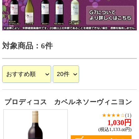
プロディコス カベルネソーヴィニヨン
★★★★☆
(1)
1,030円
(税込1,133.
円)
00
カートに入れる
詳細を見る
＜アメリカ産・赤ワイン・
フルボディ・スクリュー＞
熟したベリーの香りとしっ
かりとしたタンニン。豊か
な味わいが広がるカリフォ
ルニアの赤ワイン。
プロディコス シャルドネ
★★★★☆
(1)
1,030円
(税込1,133.
円)
00