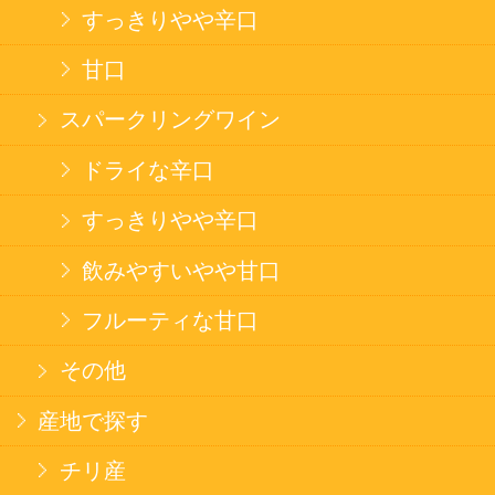
果実フレーバー
エナジードリンク
コカ・コーラ北海道限定商品
インスタント麺
ラーメン
そばうどん
焼そば
北海道ならでは
THE定番
斬新テイスト
お菓子
バタークッキー
キャンディ