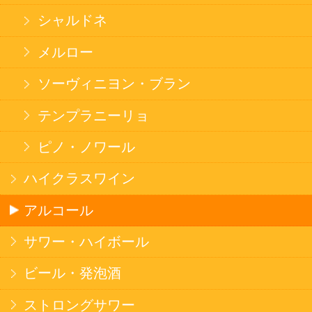
カートを見る
新規ご利用登録
ログイン
セイコーマートHOME
当サイトについて
個人情報保護方針
©Secoma Company, Ltd. 2016 All rights reserved.
20歳未満の方の酒類の購入や、飲酒は法律で禁
じられています。
法令に従って、20歳未満の方への酒類のご注文
はお受けできません。
また、酒類を受取に来られた方が20歳未満の場
合は、酒類のお渡しをお断りしております。
表示：スマートフォン｜
PC版