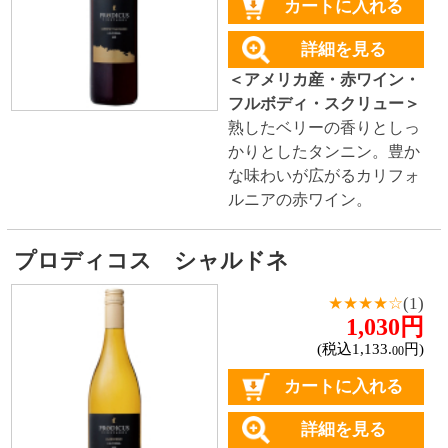
カートに入れる
詳細を見る
＜アメリカ産・白ワイン・
やや辛口・スクリュー＞
柑
橘やトロピカルフルーツに
バニラの香り。心地よい余
韻が広がるカリフォルニア
の白ワイン。
イーター ピノ・ノワール カリフォル
ニア
1,980円
(税込2,178.
円)
00
カートに入れる
詳細を見る
＜アメリカ(カリフォルニア)
産・赤ワイン・ミディアム
ボディ・コルク＞
ブルーベ
リーや樽熟成からくる香ば
しい香り。オレンジの砂糖
漬け、プラム、シナモンの