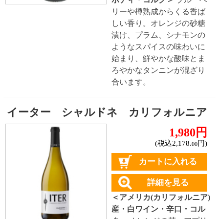
イーター カベルネ・ソーヴィニヨン
ナパ・ヴァレー
4,200円
(税込4,620.
円)
00
詳細を見る
＜アメリカ(カリフォルニア)
産・赤ワイン・ミディアム
ボディ・コルク＞
エレガン
トなアロマが幾重にも重な
り、ベリーの香りに、ココ
アのニュアンスも感じられ
る、とてもスムースな口当
たりで、やさしいタンニン
が広がります。 ナパ・ヴァ
レーの果実味豊かな味わい
という特徴を、見事に表現
した逸品。
ペドロンチェリ シャルドネ ドライ・
クリーク・ヴァ...
3,900円
(税込4,290.
円)
00