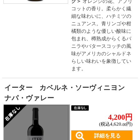
カートに入れる
詳細を見る
＜アメリカ(カリフォルニア)
産・白ワイン・辛口・コル
ク＞
ソノマ地区 ドライ・ク
リーク・ヴァレーの冷涼な
畑から生み出される高品質
なブドウで醸造。「モンラ
ッシェ酵母」で発酵、シュ
ール・リーで8ヶ月樽熟成す
ることで、きれいな酸とク
リーミーなコクを実現。
対象商品：6件
※飲酒運転は法律で禁じられています。
※妊娠中や授乳期の飲酒は、胎児・乳児の発育
に悪影響を与えるおそれがあります。