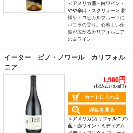
ようなスパイスの味わいに
始まり、鮮やかな酸味とま
ろやかなタンニンが混ざり
合います。
イーター シャルドネ カリフォルニア
1,980円
(税込2,178.
円)
00
カートに入れる
詳細を見る
＜アメリカ(カリフォルニア)
産・白ワイン・辛口・コル
ク＞
オレンジの花、アプリ
コットの香り。柔らかく繊
細な味わいに、ハチミツの
ニュアンス。青リンゴや柑
橘類のような優しい酸味に
包まれ、樽熟成からくるバ
ニラやバタースコッチの風
味がアメリカのシャルドネ
らしい味わいを象徴してい
ます。