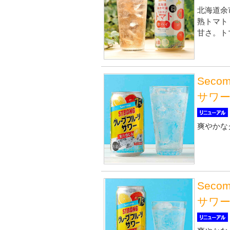
北海道余
熟トマト
甘さ。ト
Sec
サワー 
爽やかな
Sec
サワー 