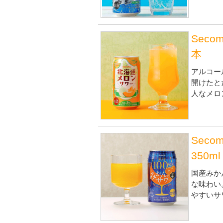
Seco
本
アルコー
開けたと
人なメロ
Sec
350m
国産みか
な味わい
やすいサ