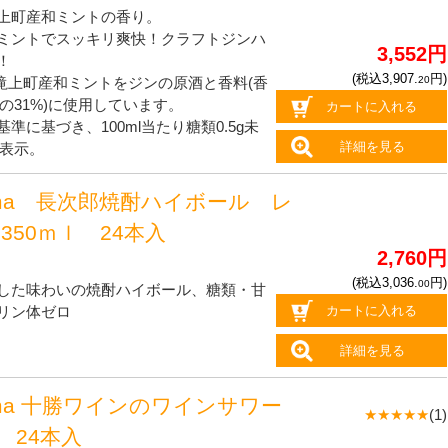
上町産和ミントの香り。
ミントでスッキリ爽快！クラフトジンハ
3,552円
！
(税込3,907.
円)
20
滝上町産和ミントをジンの原酒と香料(香
の31%)に使用しています。
カートに入れる
準に基づき、100ml当たり糖類0.5g未
詳細を見る
表示。
oma 長次郎焼酎ハイボール レ
350ｍｌ 24本入
2,760円
(税込3,036.
円)
00
した味わいの焼酎ハイボール、糖類・甘
カートに入れる
リン体ゼロ
詳細を見る
oma 十勝ワインのワインサワー
★★★★★
(1)
l 24本入