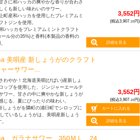
甘さに和ハッカの爽やかな香りが合わさ
しくも新しい味わいのサワー。
3,552円
上町産和ハッカを使用したプレミアムミ
(税込3,907.
円)
20
フトジンを使用。
和ハッカをプレミアムミントクラフト
コール分の35%)と香料(本製品の香料の
詳細を見る
用。
oma 美唄産 新しょうがのクラフト
ャーサワー...
さわやか！北海道美唄(びばい)産新しょ
ロップを使用した、ジンジャーエールテ
3,552円
サワー。甘さの中に爽やかな新しょうが
(税込3,907.
円)
20
感じる、夏にぴったりの味わい。
新しょうがを隣町の浦臼町でシロップに
カートに入れる
しているしょうがは、美唄産新しょう
詳細を見る
す。
oma ガラナサワー 350ＭＬ 24