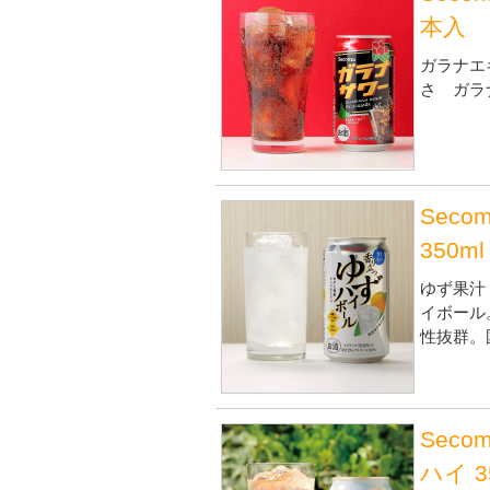
本入
ガラナエ
さ ガラ
Sec
350m
ゆず果汁
イボール
性抜群。
Sec
ハイ 3