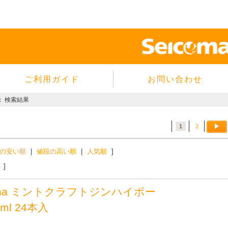
ご利用ガイド
お問い合わせ
当サイトについて
：
検索結果
個人情報保護方針
サイトのご利用規約
1
2
商品のご注文方法
の安い順
|
値段の高い順
|
人気順
]
ご注文の確認・キャンセル
]
特定商取引法に基づく表示
oma ミントクラフトジンハイボー
よくあるご質問
0ml 24本入