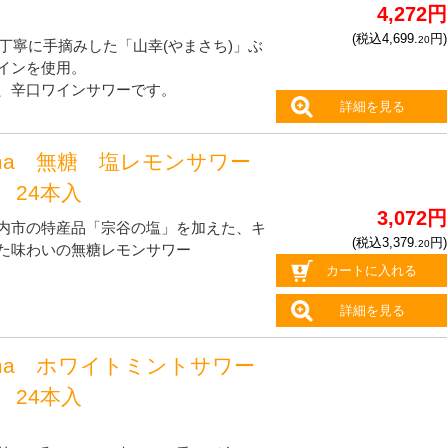
4,272円
(税込4,699.
円)
20
年に丁寧に手摘みした「山幸(やまさち)」ぶ
インを使用。
、辛口ワインサワーです。
詳細を見る
oma 無糖 塩レモンサワー
l 24本入
3,072円
内市の特産品「宗谷の塩」を加えた、キ
(税込3,379.
円)
20
た味わいの無糖レモンサワー
カートに入れる
詳細を見る
oma ホワイトミントサワー
l 24本入