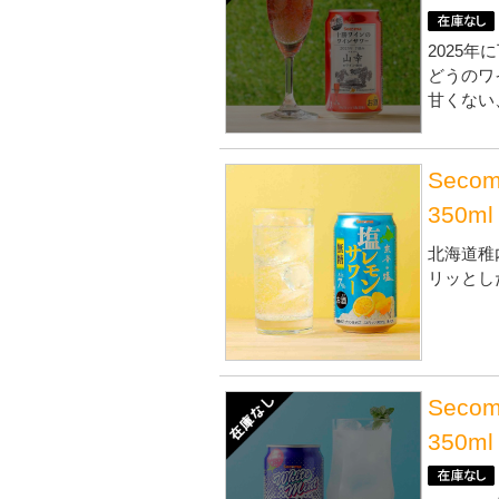
2025
どうのワ
甘くない
Sec
350m
北海道稚
リッとし
Sec
350m