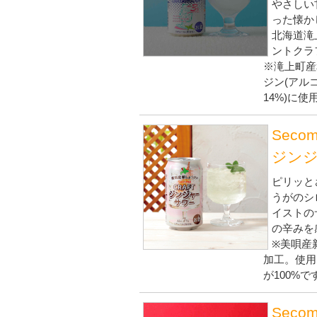
やさしい
った懐か
北海道滝
ントクラ
※滝上町産
ジン(アル
14%)に使
Sec
ジンジ
ピリッと
うがのシ
イストの
の辛みを
※美唄産
加工。使用
が100%で
Sec