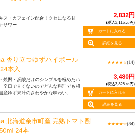
2,832円
キス・カフェイン配合！クセになる甘
(税込3,115.
円)
20
ナサワー
カートに入れる
詳細を見る
oma 香り立つゆずハイボール
★★★★☆
(14)
l 24本入
3,480円
・焼酎・炭酸だけのシンプルを極めたハ
(税込3,828.
円)
00
。辛口で甘くないのでどんな料理でも相
カートに入れる
国産ゆず果汁のさわやかな味わい。
詳細を見る
oma 北海道余市町産 完熟トマト酎
★★★★☆
(34)
50ml 24本