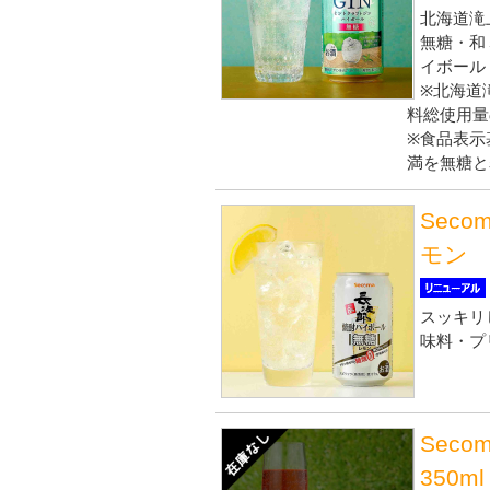
北海道滝
無糖・和
イボール
※北海道
料総使用量
※食品表示基
満を無糖と
Sec
モン 
スッキリ
味料・プ
Sec
350m