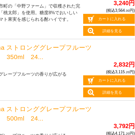
3,240円
市町の「中野ファーム」で収穫された完
(税込3,564.
円)
00
「桃太郎」を使用。糖度8%でおいしい
カートに入れる
マト果実を感じられる酎ハイです。
詳細を見る
oma ストロンググレープフルーツ
350ml 24...
2,832円
(税込3,115.
円)
20
グレープフルーツの香りが広がる
カートに入れる
詳細を見る
oma ストロンググレープフルーツ
500ml 24...
3,792円
(税込4,171.
円)
20