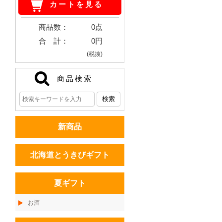
カートを見る
商品数：
0点
合 計：
0円
(税抜)
商品検索
新商品
北海道とうきびギフト
夏ギフト
お酒