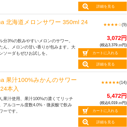
詳細を見る
ma 北海道メロンサワー 350ml 24
★★★★☆
(9)
3,072円
ル分3%の飲みやすいメロンのサワー。
(税込3,379.
円)
20
たん、メロンの甘い香りが包みます。大
カートに入れる
ンソーダもぜひお試しを。
詳細を見る
oma 果汁100%みかんのサワー
★★★★★
(14)
l 24本入
5,472円
ん果汁使用、果汁100%の濃くてリッチ
(税込6,019.
円)
20
。アルコール度数4.0%・微炭酸で飲み
カートに入れる
ワーです。
詳細を見る