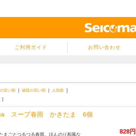
ご利用ガイド
お問い合わせ
当サイトについて
個人情報保護方針
サイトのご利用規約
商品のご注文方法
の安い順
|
値段の高い順
|
人気順
]
ご注文の確認・キャンセル
]
特定商取引法に基づく表示
oma スープ春雨 かきたま 6個
よくあるご質問
828円
たまごとつるつる春雨。ほんのり和風な