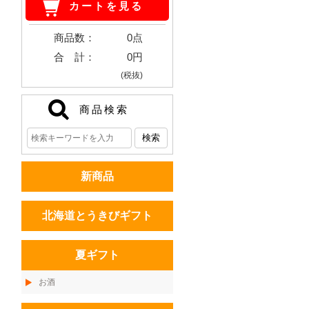
カートを見る
商品数：
0点
合 計：
0円
(税抜)
商品検索
新商品
北海道とうきびギフト
夏ギフト
お酒