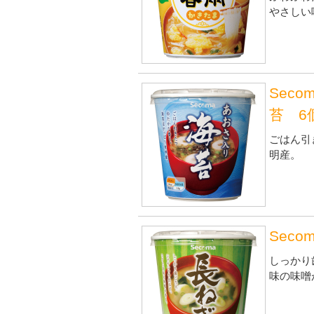
やさしい
Sec
苔 6
ごはん引
明産。
Sec
しっかり
味の味噌