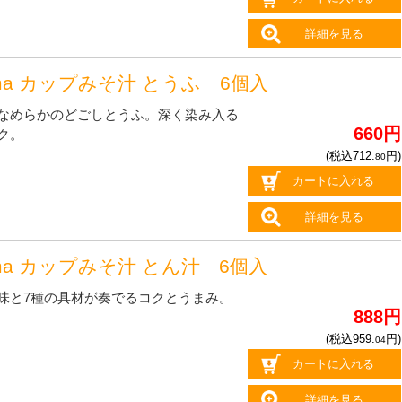
詳細を見る
oma カップみそ汁 とうふ 6個入
なめらかのどごしとうふ。深く染み入る
660円
ク。
(税込712.
円)
80
カートに入れる
詳細を見る
oma カップみそ汁 とん汁 6個入
味と7種の具材が奏でるコクとうまみ。
888円
(税込959.
円)
04
カートに入れる
詳細を見る