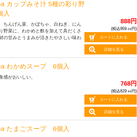
oma カップみそ汁 5種の彩り野
個入
888円
、ちんげん菜、かぼちゃ、白ねぎ、にん
(税込959.
円)
04
り野菜に、わかめと麩を加えて具だくさ
カートに入れる
材の甘みとうまみが活きたやさしい味わ
詳細を見る
oma わかめスープ 6個入
食感がおいしい。
768円
(税込829.
円)
44
カートに入れる
詳細を見る
oma たまごスープ 6個入