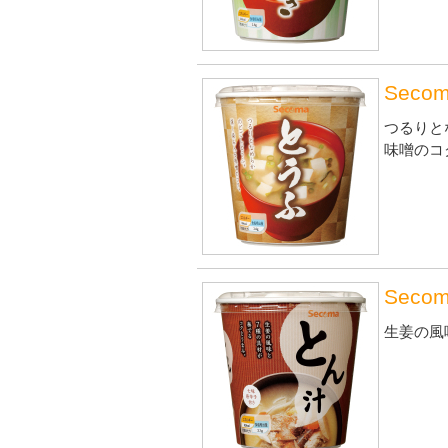
Sec
つるりと
味噌のコ
Sec
生姜の風