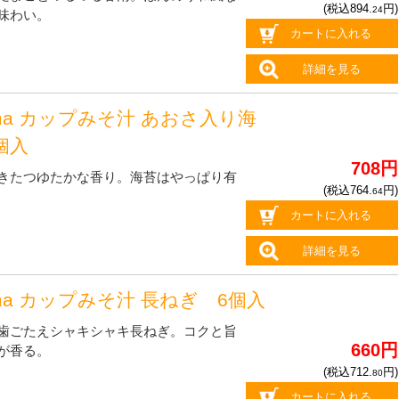
(税込894.
円)
24
味わい。
カートに入れる
詳細を見る
oma カップみそ汁 あおさ入り海
個入
708円
きたつゆたかな香り。海苔はやっぱり有
(税込764.
円)
64
カートに入れる
詳細を見る
oma カップみそ汁 長ねぎ 6個入
歯ごたえシャキシャキ長ねぎ。コクと旨
660円
が香る。
(税込712.
円)
80
カートに入れる