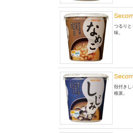
Sec
つるりと
味。
Sec
殻付きし
格派。