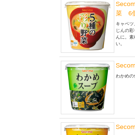
Sec
菜 6
キャベツ
じんの彩
んに。素
い。
Sec
わかめの
Sec