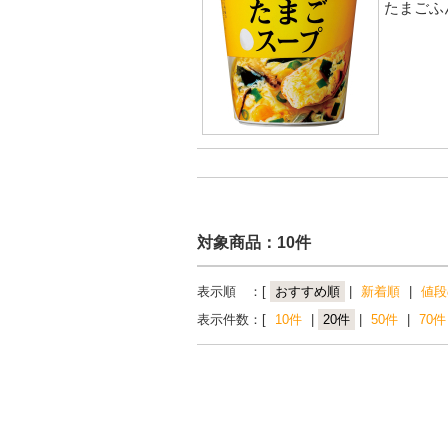
たまごふ
対象商品：10件
表示順 ：[
おすすめ順
|
新着順
|
値段
表示件数：[
10件
|
20件
|
50件
|
70件