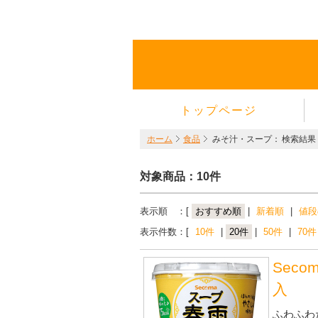
トップページ
ホーム
食品
みそ汁・スープ：
検索結果
対象商品：10件
表示順 ：[
おすすめ順
|
新着順
|
値段
表示件数：[
10件
|
20件
|
50件
|
70件
Sec
入
ふわふわ