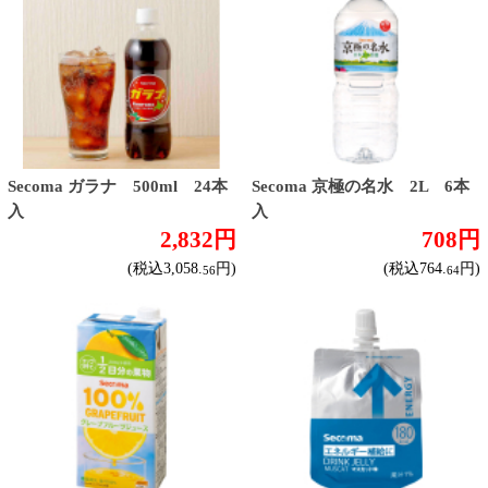
北海道ならでは
リピーター多数
斬新テイスト
お店で大人気
サッポロビール
北海道産酒
ソフトドリンク
お茶
コーヒー
炭酸飲料
スポーツドリンク
京極の名水
ゼリー飲料
果実フレーバー