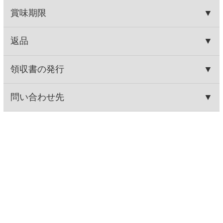
Secoma 100％ジュース グレー
Secoma ドリンクゼリー エネル
プフルーツ 1L 6本入
ギー(マスカット味) 18...
2,088円
3,552円
(税込2,255.
円)
(税込3,836.
円)
04
16
最新レビュー
Secoma 滝上
ダンティ
イマジネーシ
Secoma スト
町和ミントソ
ョン フリザ
ロングスパー
ーダ 500ml 24
ンテ
クリングガラ
本入
ナ 500ml
24本入
★★★★★
(1)
★★★★☆
(5)
★★★★☆
(5)
★★★★☆
(22)