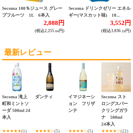
エナジードリンク
コカ・コーラ北海道限定商品
インスタント麺
ラーメン
そばうどん
焼そば
北海道ならでは
THE定番
斬新テイスト
お菓子
バタークッキー
キャンディ
スナック
米菓