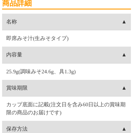
具〔乾燥ねぎ、わかめ〕
調理方法
(必要なお湯の量の目安：210ml)調味みそと具をカ
ップにあけ、熱湯をカップ内側の線まで注ぎ、よ
くかき混ぜてください。(お湯の量はお好みにより
加減してください。)
使用上の注意
・熱湯の取り扱いや転倒には十分ご注意くださ
い。・電子レンジでの調理はできません。・フタ
のふちで手を切らないようにご注意ください。・
開封した個包装は、一度で使い切ってくださ
い。・製造日からの日数が経過するとみその色が
赤みを帯びてきますが、品質には問題ありませ
ん。
注意事項
写真は、調理例です。・パッケージ、仕様は予告
なく変更になる場合がございます。・写真はイメ