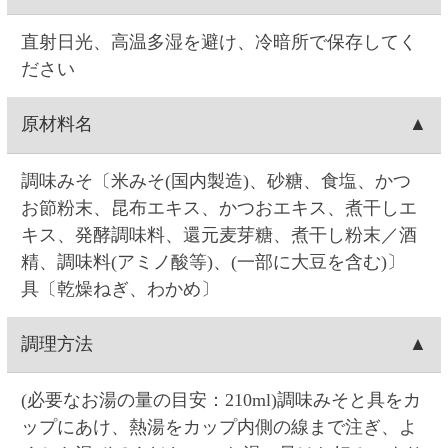
ージです。
注文方法
お届け日時
お届け日付は、注文日の7日後～28日後の間で選択
送料
できます。時間は(1)午前中、(2)14:00～16:00、
(3)16:00～18:00、(4)18:00～20:00、(5)19:00～21:00
1ケースにつき、全国一律550円(税込605.00円)の送
出荷元
の5つから選択できます。
料がかかります。
※コンビニ決済の場合は、コンビニへのお支払日
北海道札幌市の、セイコーマートのグループ会社
出荷梱包
によってはご指定日にお届けできないことがあり
(セイコーフレッシュフーズ)から出荷します。
ます。
※お届け指定日がない場合は、注文日の翌
6個入りの段ボールに宛名状を貼りつけて配送しま
配送会社
日(日曜の場合は月曜日)に出荷します。
す。
日本郵便「ゆうパック」にて配送します。配送会
出荷
社は選択できません。
お届け指定日がない場合は、注文日の翌日に出荷
キャンセル
します(注文翌日が日曜の場合は月曜日の出荷で
す)。お届け日時指定がある場合は、お届け指定日
お客様ご自身で操作される場合は、注文の当日中
注文内容変更
の約1週間前に出荷します。
(23:59)まで
こちら
からできます。Web・お電話で
のご連絡の場合は、ご注文日の9:00～17:00まで対
お客様ご自身で操作される場合は、注文の当日中