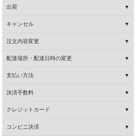
Secoma カップみそ汁 とん汁
Secoma わかめスープ 6個入
6個入
888円
768円
(税込959.
円)
(税込829.
円)
04
44
この商品を買った人はこんな商品
も買っています
Secoma ガラナ 500ml 24本
Secoma 京極の名水 2L 6本
入
入
2,832円
708円
(税込3,058.
円)
(税込764.
円)
56
64