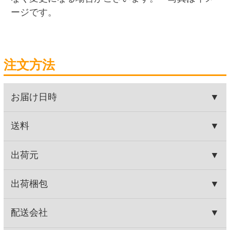
引きは発行できません。
5489（年末年始、祝日を除く月～土曜日 AM9:00
※ご入金日から4か月間発行できます。
～PM5:00まで）
HOME
食品
みそ汁・スープ
Secoma カップみそ汁 長ねぎ 6個入
関連商品
Secoma たまごスープ 6個入
Secoma カップみそ汁 5種の彩
り野菜 6個入
948円
888円
(税込1,023.
円)
(税込959.
円)
84
04