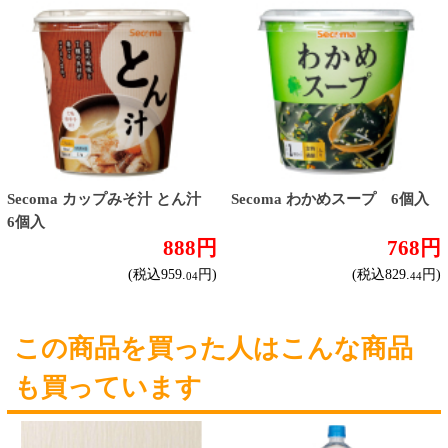
単品
セット
セットワイン
ワイン
種類で探す
産地で探す
ブドウ品種で探す
ハイクラスワイン
アルコール
サワー・ハイボール
ビール・発泡酒
ストロングサワー
果実フレーバー