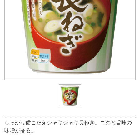
しっかり歯ごたえシャキシャキ長ねぎ。コクと旨味の
味噌が香る。
商品番号
7228
660円
販売価格
(税込 712.
円)
80
数 量
※この商品は、数量 50 まで注文できます。
お気に入りに追加
★★★★★
★★★★★
総合評価