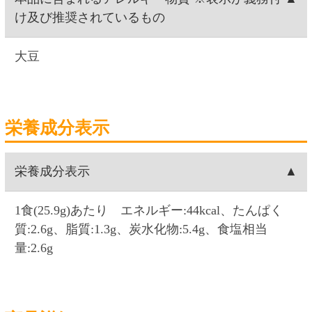
即席みそ汁(生みそタイプ)
内容量
25.9g(調味みそ24.6g、具1.3g)
賞味期限
カップ底面に記載(注文日を含み60日以上の賞味期
限の商品のお届けです)
保存方法
直射日光、高温多湿を避け、冷暗所で保存してく
ださい
原材料名
調味みそ〔米みそ(国内製造)、砂糖、食塩、かつ
お節粉末、昆布エキス、かつおエキス、煮干しエ
キス、発酵調味料、還元麦芽糖、煮干し粉末／酒
精、調味料(アミノ酸等)、(一部に大豆を含む)〕