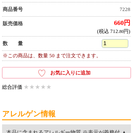
アレルゲン情報
本品に含まれるアレルギー物質 ※表示が義務付
け及び推奨されているもの
大豆
栄養成分表示
栄養成分表示
1食(25.9g)あたり エネルギー:44kcal、たんぱく
質:2.6g、脂質:1.3g、炭水化物:5.4g、食塩相当
量:2.6g
商品詳細
名称