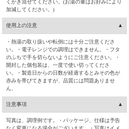
配達場所・配達日時の変更
応できます。0時を過ぎますと出荷システムにご注
(23:59)まで
こちら
からできます。一度キャンセル
文データが自動連携され出荷準備に入る為、キャ
してから再注文をお願い致します。Web・お電話
お客様ご自身で操作される場合は、ご注文の当日
支払い方法
ンセルできません。
でのご連絡の場合は、ご注文日の9:00～17:00まで
中(23:59)まで
こちら
から可能です。一度キャンセ
対応できます。0時を過ぎますと出荷システムにご
ルしてから再注文をお願い致します。Web・お電
クレジットカード(1回払いのみ)、代金引換、コン
決済手数料
注文データが自動連携され出荷準備に入る為、内
話でのご連絡の場合は、ご注文日の9:00～17:00ま
ビニ決済(事前決済)の3つから選択できます。
容変更できません。
で対応可能です。0時を過ぎますと出荷システムに
代金引換、コンビニ決済(事前決済)でのお支払い
クレジットカード
ご注文データが自動連携され出荷準備に入る為、
の場合、商品代金に加え決済手数料をご負担頂き
配達場所・配達日時の変更ができません。
ます(クレジットカードでのお支払いでは、決済手
VISA・MASTER・JCB・ダイナース・アメックス
コンビニ決済
数料はかかりません)。
の各カードがご利用頂けます。
【代金引換の決済手数料】一律300円(税込330.00
クレジットカードのご利用日は、当サイトでお支
コンビニは、セイコーマート・ファミリーマー
賞味期限
円)
払い手続きを行った日付となります。お受取り日
ト・ローソン・ミニストップ・デイリーヤマザキ
【コンビニ決済の決済手数料】一律140円(税込
とは関係ありません。お引き落としはお客様とご
の5つから選択できます。コンビニ決済手数料はい
注文日を含み60日以上の賞味期限の商品のお届け
返品
154.00円)
利用カード会社のご契約に基づく期日です。また
ずれも一律140円(税込154.00円)です。コンビニ決
です。
キャンセルの場合のご返金も同様、お客様とご利
済の支払い期限はご注文翌日から5日間です。5日
お客様のご都合による返品は原則としてお受けで
領収書の発行
用カード会社のご契約に基づきます。
間を過ぎると決済番号が削除され、自動キャンセ
きません。万一受け取った商品が、ご注文したも
ル扱いとなります。例）8/1ご注文→8/6入金期限
のと異なっていた、あるいは破損・汚損など不良
領収書の発行は、ログイン後に「お客様情報」の
問い合わせ先
品であったなど、商品・品質に関するお問い合わ
「注文履歴」からご指定の注文を選択すると発行
せは、セイコーマートご予約ダイヤル＜0120-51-
できます。「領収書発行」をクリックして開かれ
お問い合わせはWeb問い合わせか電話にてお願い
5489＞へご連絡ください。(年末・年始を除く月～
るウィンドウに宛名を入力後、表示される領収書
致します。
土曜日AM9:00～PM5:00まで)
を印刷してください。クレジットカード決済の場
●
Webお問い合わせ
（7営業日以内に入力アドレス
合はご注文の翌日から発行できます。コンビニ支
宛にEメールにて回答致します）
払いの場合はご入金されてから発行できます。代
●セイコーマートご予約ダイヤル 0120-51-