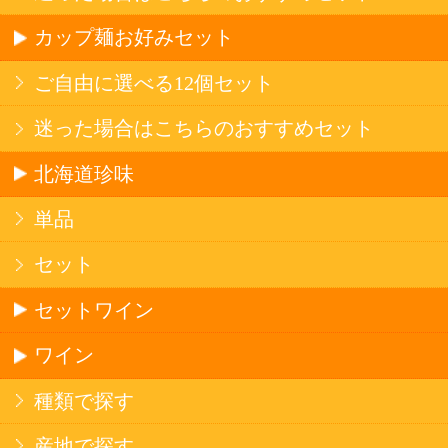
ログイン
セイコーマートHOME
当サイトについて
個人情報保護方針
©Secoma Company, Ltd. 2016 All rights reserved.
20歳未満の方の酒類の購入や、飲酒は法律で禁
じられています。
法令に従って、20歳未満の方への酒類のご注文
はお受けできません。
また、酒類を受取に来られた方が20歳未満の場
合は、酒類のお渡しをお断りしております。
表示：スマートフォン｜
PC版
このサイトは、企業の実在証明と通信の暗号化