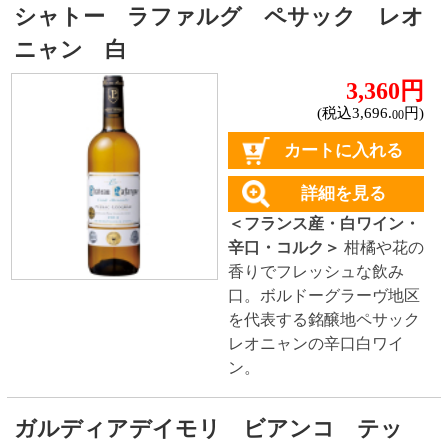
スと調和が取れたワイン。
程よい酸味も特徴。焼いた
魚、サラダやチーズとよく
合います。
シャブリ
★★★★☆
(1)
2,480円
(税込2,728.
円)
00
カートに入れる
詳細を見る
＜フランス産・白ワイン・
辛口・スクリュー＞
熟した
白い果物の香り。素晴らし
い酸味とミネラル感が特
長。魚介類、サラダとよく
合います。
対象商品：9件