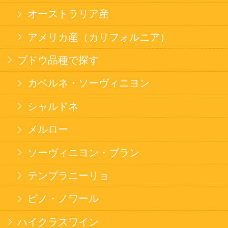
カートを見る
新規ご利用登録
ログイン
セイコーマートHOME
当サイトについて
個人情報保護方針
©Secoma Company, Ltd. 2016 All rights reserved.
20歳未満の方の酒類の購入や、飲酒は法律で禁
じられています。
法令に従って、20歳未満の方への酒類のご注文
はお受けできません。
また、酒類を受取に来られた方が20歳未満の場
合は、酒類のお渡しをお断りしております。
表示：スマートフォン｜
PC版