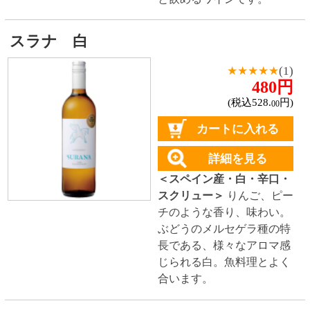
レ シチリアーネ
★★★★★
(1)
550円
(税込605.
円)
00
カートに入れる
詳細を見る
＜イタリア産・白ワイン・
やや辛口・スクリュー＞
爽
やかな酸味と南国フルーツ
やリンゴなど果実味が感じ
られるフレッシュな味わ
い。
ロレット グリッロ
★★★★★
(1)
650円
(税込715.
円)
00
カートに入れる
詳細を見る
＜イタリア産・白ワイン・
辛口・スクリュー＞
バラン