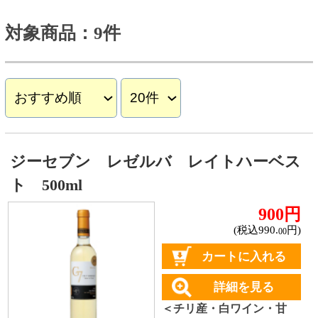
ジーセブン レゼルバ レイトハーベス
ト 500ml
900円
(税込990.
円)
00
カートに入れる
詳細を見る
＜チリ産・白ワイン・甘
口・コルク＞
シリーズ累計販売1,500万本
以上(※)を誇るジーセブンシ
リーズのレイトハーベス
ト。柑橘系や花のような香
り。しっかりとした甘さ
で、酸味も感じられる。
※2025年10月末までの実績に
もとづく
ジーセブン シャルドネ
★★★★★
(10)
560円
(税込616.
円)
00