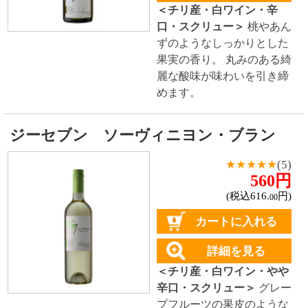
い。
グランバロン 白
780円
(税込858.
円)
00
カートに入れる
詳細を見る
＜スペイン産・白ワイン・
やや辛口・スクリュー＞
青りんごや花のような香
り。魚介料理にも合わせや
すい、やや辛口ですっきり
と飲めるワインです。
スラナ 白
★★★★★
(1)
480円
(税込528.
円)
00
カートに入れる
詳細を見る
＜スペイン産・白・辛口・