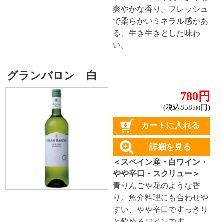
スクリュー＞
りんご、ピー
チのような香り、味わい。
ぶどうのメルセゲラ種の特
長である、様々なアロマ感
じられる白。魚料理とよく
合います。
シャトー ラファルグ ペサック レオ
ニャン 白
3,360円
(税込3,696.
円)
00
カートに入れる
詳細を見る
＜フランス産・白ワイン・
辛口・コルク＞
柑橘や花の
香りでフレッシュな飲み
口。ボルドーグラーヴ地区
を代表する銘醸地ペサック
レオニャンの辛口白ワイ
ン。
ガルディアデイモリ ビアンコ テッ