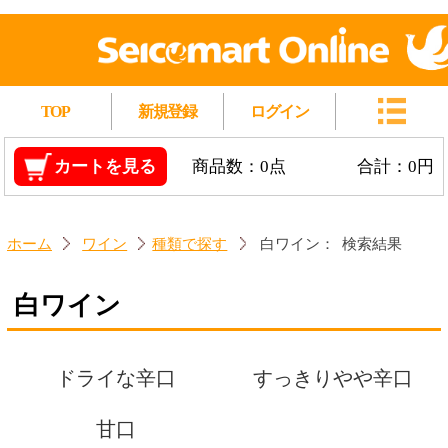
TOP
新規登録
ログイン
カートを見る
商品数：0点
合計：0円
ホーム
ワイン
種類で探す
白ワイン：
検索結果
白ワイン
ドライな辛口
すっきりやや辛口
甘口
対象商品：9件