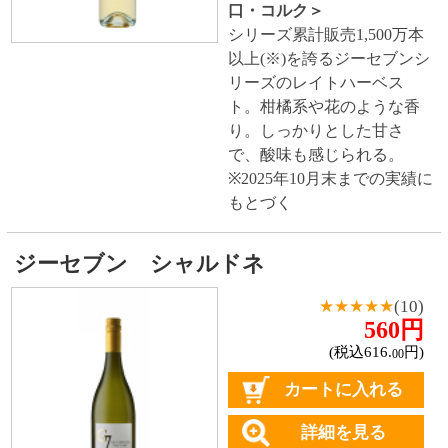
カートに入れる
詳細を見る
＜チリ産・白ワイン・辛
口・スクリュー＞
桃やあん
ずのようなしっかりとした
果実の香り。 丸みのある綺
麗な酸味が味わいを引き締
めます。
ジーセブン ソーヴィニヨン・ブラン
★★★★★
(5)
560円
(税込616.
円)
00
カートに入れる
詳細を見る
＜チリ産・白ワイン・やや
辛口・スクリュー＞
グレー
プフルーツの果皮のような
爽やかな香り。フレッシュ
で柔らかいミネラル感があ
る、生き生きとした味わ