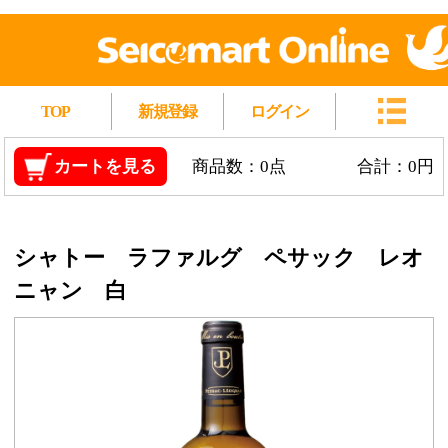
TOP
新規登録
ログイン
カートを見る
商品数：0点
合計：0円
シャトー ラファルグ ペサック レオ
ニャン 白