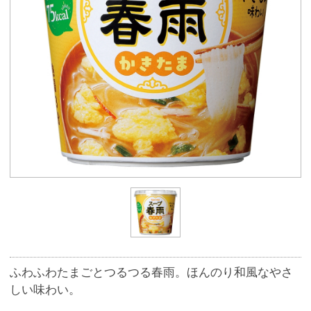
ふわふわたまごとつるつる春雨。ほんのり和風なやさ
しい味わい。
商品番号
7288
828円
販売価格
(税込 894.
円)
24
数 量
※この商品は、数量 50 まで注文できます。
お気に入りに追加
★★★★★
★★★★★
総合評価