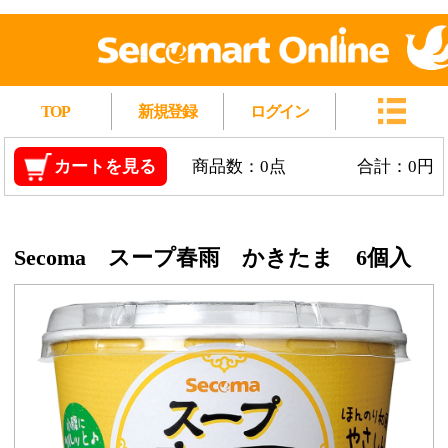
TOP
新規登録
ログイン
カートを見る
商品数：0点
合計：0円
Secoma スープ春雨 かきたま 6個入