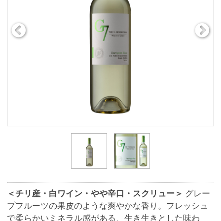
＜チリ産・白ワイン・やや辛口・スクリュー＞
グレー
プフルーツの果皮のような爽やかな香り。フレッシュ
で柔らかいミネラル感がある、生き生きとした味わ
い。
商品番号
9008
560円
販売価格
(税込 616.
円)
00
数 量
※この商品は、数量 50 まで注文できます。
お気に入りに追加
★★★★★
★★★★★
(
5.0/5件
)
総合評価