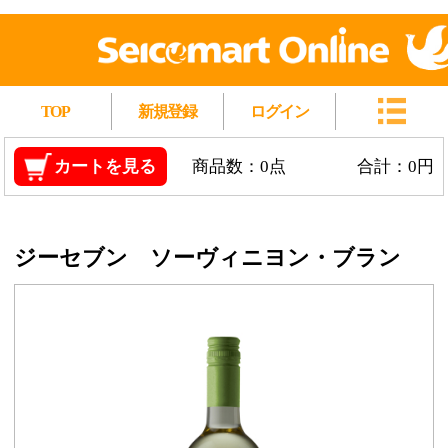
TOP
新規登録
ログイン
カートを見る
商品数：0点
合計：0円
ジーセブン ソーヴィニヨン・ブラン