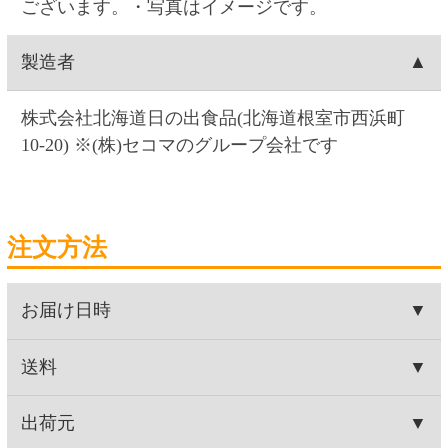
関連商品
いかすみあたりめ
むきむきサーモン
463円
463円
(税込500.
円)
(税込500.
円)
04
04
さんま魚醤入りやわらかのし
むしりホッケ
いか