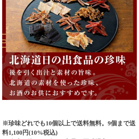
ります。ご購入の際はお問い合わせフォームよ
りご相談下さい。
アレルゲン情報
本品に含まれるアレルギー物質 ※表示が義務付
け及び推奨されているもの
小麦、大豆
栄養成分表示
栄養成分表示
100gあたり エネルギー:349kcal、たんぱく
質:8.3g、脂質:4.5g、炭水化物:68.8g、食塩相当
量:7.4g [推定値]