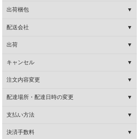
463円
463円
(税込500.
円)
(税込500.
円)
04
04
この商品を買った人はこんな商品
も買っています
はじめ甘くてあとからスッパ
手焼きむしりたら
イ昆布です。
463円
463円
(税込500.
円)
(税込500.
円)
04
04