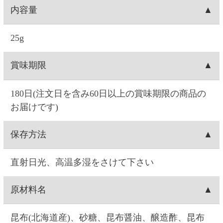
注文方法
お届け日時
お届け日付は、注文日の10日後～28日後の間で選
送料
択できます。時間は(1)午前中、(2)14:00～16:00、
(3)16:00～18:00、(4)18:00～20:00、(5)19:00～21:00
10個以上ご購入で送料無料です。9個まで送料
出荷元
の5つから選択できます。
1,000円（税込1,100円）が発生します。
※コンビニ決済の場合は、コンビニへのお支払日
北海道根室市の、セイコーマートのグループ会社
出荷梱包
によってはご指定日にお届けできないことがあり
(北海道日の出食品)から出荷します。
ます。
※お届け指定日がない場合は、3営業日以内
段ボールに宛名状を貼りつけて配送します。
配送会社
に出荷します。
佐川急便にて配送します。配送会社は選択できま
出荷
せん。
お届け指定日がない場合は、3営業日以内に発送し
キャンセル
ます。お届け日時指定がある場合は、お届け指定
日の約1週間前に出荷します。
お客様ご自身で操作される場合は、注文の当日中
注文内容変更
(23:59)まで
こちら
からできます。Web・お電話で
のご連絡の場合は、ご注文日の9:00～17:00まで対
お客様ご自身で操作される場合は、注文の当日中
配達場所・配達日時の変更
応できます。0時を過ぎますと出荷システムにご注
(23:59)まで
こちら
からできます。一度キャンセル
文データが自動連携され出荷準備に入る為、キャ
してから再注文をお願い致します。Web・お電話
お客様ご自身で操作される場合は、ご注文の当日