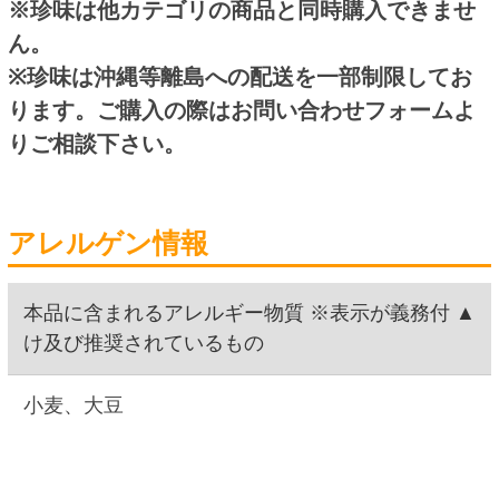
商品詳細
名称
魚介類乾製品
内容量
25g
賞味期限
180日(注文日を含み60日以上の賞味期限の商品の
お届けです)
保存方法
直射日光、高温多湿をさけて下さい
原材料名
昆布(北海道産)、砂糖、昆布醤油、醸造酢、昆布