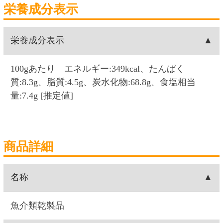
だし、かつおだし、しいたけだし、酵母エキス、
食塩、(一部に小麦・大豆を含む)
取扱上の注意
・開封後はお早めにお召し上がりください。・商
品の表面に白い粉のような物が浮きあがる場合が
ございますが、旨味成分の一種ですのでそのまま
お召し上がりください。・使用している昆布は天
然の物のため、色や形がばらつくことがあります
が、品質には問題ありません。また昆布が割れや
すいので、ご注意ください。
注意事項
・パッケージ、仕様は予告なく変更になる場合が
ございます。・写真はイメージです。
製造者
株式会社北海道日の出食品(北海道根室市西浜町
10-20) ※(株)セコマのグループ会社です