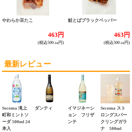
ラーメン
そばうどん
焼そば
北海道ならでは
THE定番
斬新テイスト
お菓子
バタークッキー
キャンディ
スナック
米菓
雑貨
国産不織布マスク
北海道アイスクリーム