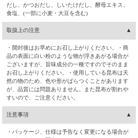
支払い方法
ンセルできません。
でのご連絡の場合は、ご注文日の9:00～17:00まで
中(23:59)まで
こちら
から可能です。一度キャンセ
対応できます。0時を過ぎますと出荷システムにご
ルしてから再注文をお願い致します。Web・お電
クレジットカード(1回払いのみ)、代金引換、コン
決済手数料
注文データが自動連携され出荷準備に入る為、内
話でのご連絡の場合は、ご注文日の9:00～17:00ま
ビニ決済(事前決済)の3つから選択できます。
容変更できません。
で対応可能です。0時を過ぎますと出荷システムに
代金引換、コンビニ決済(事前決済)でのお支払い
クレジットカード
ご注文データが自動連携され出荷準備に入る為、
の場合、商品代金に加え決済手数料をご負担頂き
配達場所・配達日時の変更ができません。
ます(クレジットカードでのお支払いでは、決済手
VISA・MASTER・JCB・ダイナース・アメックス
コンビニ決済
数料はかかりません)。
の各カードがご利用頂けます。
【代金引換の決済手数料】一律300円(税込330.00
クレジットカードのご利用日は、当サイトでお支
コンビニは、セイコーマート・ファミリーマー
返品
円)
払い手続きを行った日付となります。お受取り日
ト・ローソン・ミニストップ・デイリーヤマザキ
【コンビニ決済の決済手数料】一律140円(税込
とは関係ありません。お引き落としはお客様とご
の5つから選択できます。コンビニ決済手数料はい
お客様のご都合による返品は原則としてお受けで
領収書の発行
154.00円)
利用カード会社のご契約に基づく期日です。また
ずれも一律140円(税込154.00円)です。コンビニ決
きません。万一受け取った商品が、ご注文したも
キャンセルの場合のご返金も同様、お客様とご利
済の支払い期限はご注文翌日から5日間です。5日
のと異なっていた、あるいは破損・汚損など不良
領収書の発行は、ログイン後に「お客様情報」の
問い合わせ先
用カード会社のご契約に基づきます。
間を過ぎると決済番号が削除され、自動キャンセ
品であったなど、商品・品質に関するお問い合わ
「注文履歴」からご指定の注文を選択すると発行
ル扱いとなります。例）8/1ご注文→8/6入金期限
せは、セイコーマートご予約ダイヤル＜0120-51-
できます。「領収書発行」をクリックして開かれ
お問い合わせはWeb問い合わせか電話にてお願い
5489＞へご連絡ください。(年末年始を除く月～土
るウィンドウに宛名を入力後、表示される領収書
致します。
曜日AM9:00～PM5:00まで)
を印刷してください。クレジットカード決済の場
●
Webお問い合わせ
（7営業日以内に入力アドレス
合はご注文の翌日から発行できます。コンビニ支
宛にEメールにて回答致します）
払いの場合はご入金されてから発行できます。代
●セイコーマートご予約ダイヤル 0120-51-
引きは発行できません。
5489（年末年始を除く月～土曜日 AM9:00～
※ご入金日から4か月間発行できます。
PM5:00まで）
HOME
北海道珍味
単品
パリポリ焼き昆布