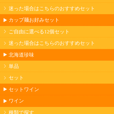
©Secoma Company, Ltd. 2016 All rights reserved.
20歳未満の方の酒類の購入や、飲酒は法律で禁
じられています。
法令に従って、20歳未満の方への酒類のご注文
はお受けできません。
また、酒類を受取に来られた方が20歳未満の場
合は、酒類のお渡しをお断りしております。
表示：スマートフォン｜
PC版
このサイトは、企業の実在証明と通信の暗号化
のため、サイバートラストの
サーバ証明書
を導
入しています。
Trusted Webシールをクリックして、検証結果を
ご確認いただけます。