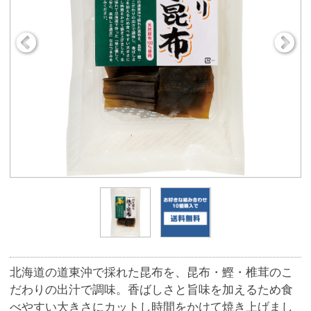
北海道の道東沖で採れた昆布を、昆布・鰹・椎茸のこ
だわりの出汁で調味。香ばしさと旨味を加えるため食
べやすい大きさにカットし時間をかけて焼き上げまし
た。
商品番号
6801
463円
販売価格
(税込 500.
円)
04
数 量
※この商品は、数量 50 まで注文できます。
お気に入りに追加
★★★★★
★★★★★
総合評価