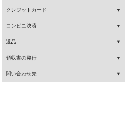
やわらか豆たこ
鮭とばブラックペッパー
463円
463円
(税込500.
円)
(税込500.
円)
04
04
最新レビュー
Secoma 滝上
ダンティ
イマジネーシ
Secoma スト
町和ミントソ
ョン フリザ
ロングスパー
ーダ 500ml 24
ンテ
クリングガラ
本入
ナ 500ml
24本入
★★★★★
(1)
★★★★☆
(5)
★★★★☆
(5)
★★★★☆
(22)
トップページに戻る
商品カテゴリ