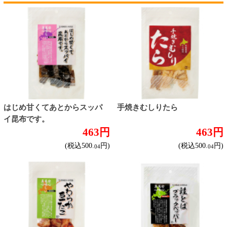
お店で大人気
サッポロビール
北海道産酒
ソフトドリンク
お茶
コーヒー
炭酸飲料
スポーツドリンク
京極の名水
ゼリー飲料
果実フレーバー
エナジードリンク
コカ・コーラ北海道限定商品
インスタント麺