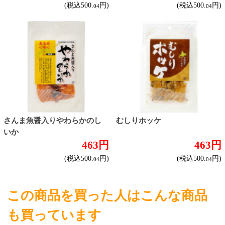
ワイン
種類で探す
産地で探す
ブドウ品種で探す
ハイクラスワイン
アルコール
サワー・ハイボール
ビール・発泡酒
ストロングサワー
果実フレーバー
北海道ならでは
リピーター多数
斬新テイスト