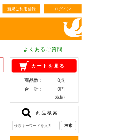
新規ご利用登録
ログイン
よくあるご質問
カートを見る
商品数：
0点
合 計：
0円
(税抜)
商品検索