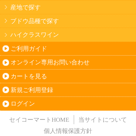
法令に従って、20歳未満の方への酒類のご注文
はお受けできません。
また、酒類を受取に来られた方が20歳未満の場
合は、酒類のお渡しをお断りしております。
表示：スマートフォン｜
PC版
このサイトは、企業の実在証明と通信の暗号化
のため、サイバートラストの
サーバ証明書
を導
入しています。
Trusted Webシールをクリックして、検証結果を
ご確認いただけます。