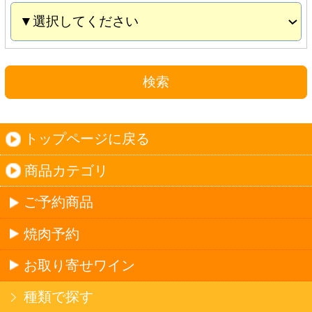
お取り寄せワイン
種類で探す
産地で探す
ブドウ品種で探す
ハイクラスワイン
ご利用ガイド
オンライン専用お問い合わせ
カートを見る
新規ご利用登録
ログイン
セイコーマートHOME
当サイトについて
個人情報保護方針
©Secoma Company, Ltd. 2016 All rights reserved.
20歳未満の方の酒類の購入や、飲酒は法律で禁
じられています。