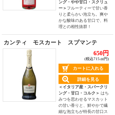
詳細を見る
＜イタリア産・スパークリ
ング・やや辛口・スクリュ
ー＞
きれいな淡いピンク色
の、ほのかにコクがあるや
や辛口のスパークリング。
シエロ１０ ビアンコ
650円
(税込715.
円)
00
カートに入れる
詳細を見る
＜イタリア産・スパークリ
ング・やや辛口・スクリュ
ー＞
やさしい酸味とすっきりと
した味わいが、料理にも合
わせやすいスパークリン
グ。
イマジネーション フリザンテ
★★★★☆
(5)