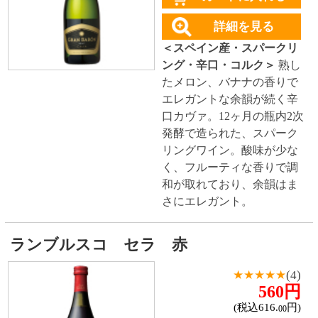
＜イタリア産・スパークリ
ング・やや甘口・スクリュ
ー＞
低アルコールの飲みや
すい微発泡ワイン。ぶどう
の甘さとコク深い味わいの
甘口微発泡の赤。初心者の
方もぜひどうぞ！
ランブルスコ セラ 白
★★★★☆
(3)
560円
(税込616.
円)
00
カートに入れる
詳細を見る
＜イタリア産・スパークリ
ング・やや甘口・スクリュ
ー＞
酎ハイ感覚で楽しめ
る、微発泡性のスパークリ
ングワイン。フルーティー
でやや甘口、軽めの食事と
ご一緒に。
ランブルスコ ディ モデナ ロゼ