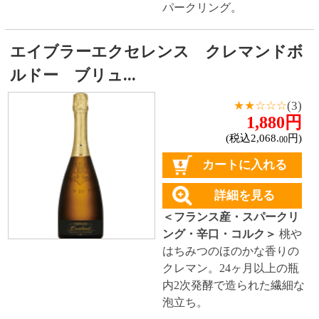
590円
(税込649.
円)
00
カートに入れる
詳細を見る
＜イタリア産・スパークリ
ング・やや辛口・スクリュ
ー＞
洋梨や柑橘類の香りと
すっきりとしたやや辛口の
飲み口。若々しい味わいが
広がるスパークリングワイ
ン。
ダンティ
★★★★☆
(5)
650円
(税込715.
円)
00
カートに入れる
詳細を見る
＜イタリア産・スパークリ
ング・やや辛口・コルク＞
洋梨や青りんごのような爽
やかな香りとすっきりとし