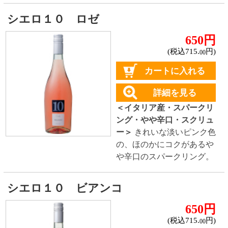
た酸味。余韻には甘い香り
が広がるやや辛口のスパー
クリング。
グランバロン ノンアルコール スパー
クリング
980円
(税込1,058.
円)
40
カートに入れる
詳細を見る
＜スペイン産・ノンアルコ
ールスパークリング・やや
甘口・コルク＞
梨やりんご
のようなフルーティーな香
りと爽やかな酸味。繊細な
余韻が特徴のノンアルコー
ルスパークリング。
モヴェンド プロセッコ
980円
(税込1,078.
円)
00