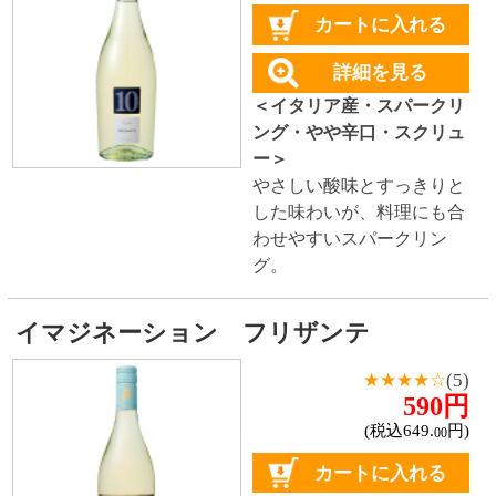
カートに入れる
詳細を見る
＜イタリア産・スパークリ
ング・やや辛口・コルク＞
花や砂糖漬けの果物のよう
な甘い香りが特徴のプロセ
ッコ。乾杯の1杯にもおすす
め。
スラナ スパークリング ブリュット オー
ガニック
598円
(税込657.
円)
80
カートに入れる
詳細を見る
＜スペイン産・スパークリ
ングワイン・辛口・コルク
＞
柑橘のような香りの辛
口。
対象商品：14件