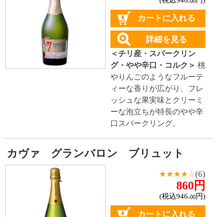
★★★★☆
(6)
860円
(税込946.
円)
00
カートに入れる
詳細を見る
＜スペイン産・スパークリ
ング・辛口・コルク＞
熟し
たメロン、バナナの香りで
エレガントな余韻が続く辛
口カヴァ。12ヶ月の瓶内2次
発酵で造られた、スパーク
リングワイン。酸味が少な
く、フルーティな香りで調
和が取れており、余韻はま
さにエレガント。
ランブルスコ セラ 赤
★★★★★
(4)
560円
(税込616.
円)
00
カートに入れる
詳細を見る