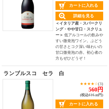
560円
(税込616.
円)
00
カートに入れる
詳細を見る
＜イタリア産・スパークリ
ング・やや甘口・スクリュ
ー＞
フルーティーで甘い香
りと柔らかい泡立ち。爽や
かな酸味のある甘口で、料
理との相性抜群！
カンティ モスカート スプマンテ
650円
(税込715.
円)
00
カートに入れる
詳細を見る
＜イタリア産・スパークリ
ング・甘口・コルク＞
はち
みつを思わせるマスカット
の甘い香りと、鮮やかで繊
細な泡立ちが特長の甘口ス