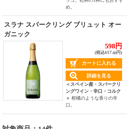
ハイクラスワイン
ご利用ガイド
オンライン専用お問い合わせ
カートを見る
新規ご利用登録
ログイン
セイコーマートHOME
当サイトについて
個人情報保護方針
©Secoma Company, Ltd. 2016 All rights reserved.
20歳未満の方の酒類の購入や、飲酒は法律で禁
じられています。
法令に従って、20歳未満の方への酒類のご注文
はお受けできません。
また、酒類を受取に来られた方が20歳未満の場
合は、酒類のお渡しをお断りしております。
表示：スマートフォン｜
PC版