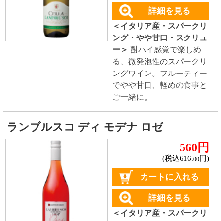
パークリング。
エイブラーエクセレンス クレマンドボ
ルドー ブリュ...
★★☆☆☆
(3)
1,880円
(税込2,068.
円)
00
カートに入れる
詳細を見る
＜フランス産・スパークリ
ング・辛口・コルク＞
桃や
はちみつのほのかな香りの
クレマン。24ヶ月以上の瓶
内2次発酵で造られた繊細な
泡立ち。
シエロ１０ ロゼ
650円
(税込715.
円)
00
カートに入れる