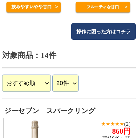
ジーセブン スパークリング
★★★★★
(2)
860円
(税込946.
円)
00
カートに入れる
詳細を見る
＜チリ産・スパークリン
グ・やや辛口・コルク＞
桃
やりんごのようなフルーテ
ィーな香りが広がり、フレ
ッシュな果実味とクリーミ
ーな泡立ちが特長のやや辛
口スパークリング。
カヴァ グランバロン ブリュット