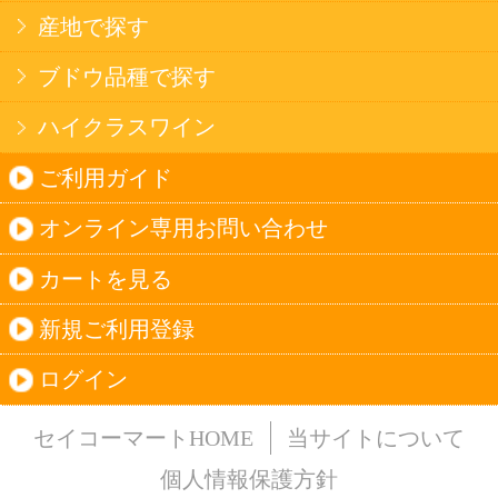
法令に従って、20歳未満の方への酒類のご注文
はお受けできません。
また、酒類を受取に来られた方が20歳未満の場
合は、酒類のお渡しをお断りしております。
表示：スマートフォン｜
PC版
このサイトは、企業の実在証明と通信の暗号化
のため、サイバートラストの
サーバ証明書
を導
入しています。
Trusted Webシールをクリックして、検証結果を
ご確認いただけます。