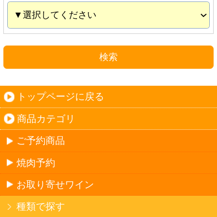
お取り寄せワイン
種類で探す
産地で探す
ブドウ品種で探す
ハイクラスワイン
ご利用ガイド
オンライン専用お問い合わせ
カートを見る
新規ご利用登録
ログイン
セイコーマートHOME
当サイトについて
個人情報保護方針
©Secoma Company, Ltd. 2016 All rights reserved.
20歳未満の方の酒類の購入や、飲酒は法律で禁
じられています。