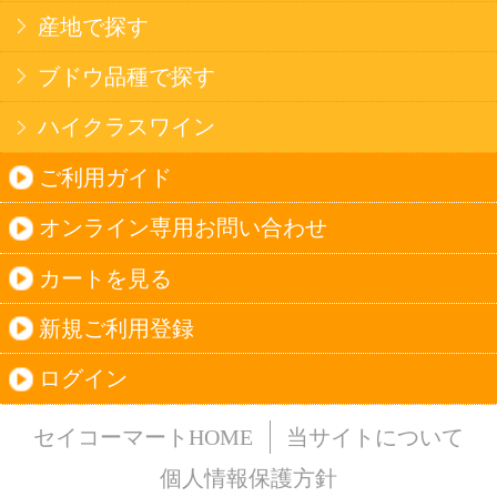
法令に従って、20歳未満の方への酒類のご注文
はお受けできません。
また、酒類を受取に来られた方が20歳未満の場
合は、酒類のお渡しをお断りしております。
表示：スマートフォン｜
PC版
このサイトは、企業の実在証明と通信の暗号化
のため、サイバートラストの
サーバ証明書
を導
入しています。
Trusted Webシールをクリックして、検証結果を
ご確認いただけます。