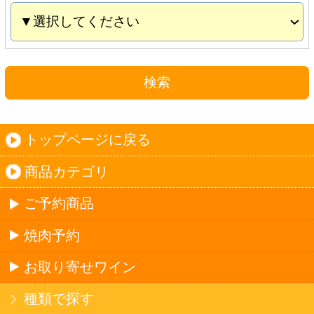
お取り寄せワイン
種類で探す
産地で探す
ブドウ品種で探す
ハイクラスワイン
ご利用ガイド
オンライン専用お問い合わせ
カートを見る
新規ご利用登録
ログイン
セイコーマートHOME
当サイトについて
個人情報保護方針
©Secoma Company, Ltd. 2016 All rights reserved.
20歳未満の方の酒類の購入や、飲酒は法律で禁
じられています。