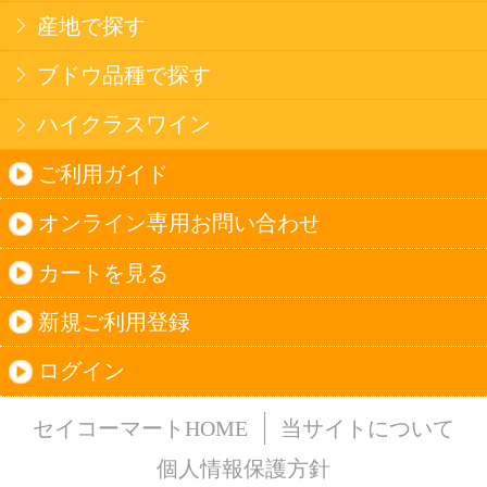
法令に従って、20歳未満の方への酒類のご注文
はお受けできません。
また、酒類を受取に来られた方が20歳未満の場
合は、酒類のお渡しをお断りしております。
表示：スマートフォン｜
PC版
このサイトは、企業の実在証明と通信の暗号化
のため、サイバートラストの
サーバ証明書
を導
入しています。
Trusted Webシールをクリックして、検証結果を
ご確認いただけます。