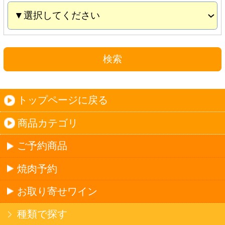
お取り寄せワイン
種類で探す
産地で探す
ブドウ品種で探す
ハイクラスワイン
ご利用ガイド
オンライン専用お問い合わせ
カートを見る
新規ご利用登録
ログイン
セイコーマートHOME
当サイトについて
個人情報保護方針
©Secoma Company, Ltd. 2016 All rights reserved.
20歳未満の方の酒類の購入や、飲酒は法律で禁
じられています。