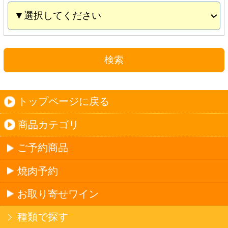
お取り寄せワイン
種類で探す
産地で探す
ブドウ品種で探す
ハイクラスワイン
ご利用ガイド
オンライン専用お問い合わせ
カートを見る
新規ご利用登録
ログイン
セイコーマートHOME
当サイトについて
個人情報保護方針
©Secoma Company, Ltd. 2016 All rights reserved.
20歳未満の方の酒類の購入や、飲酒は法律で禁
じられています。