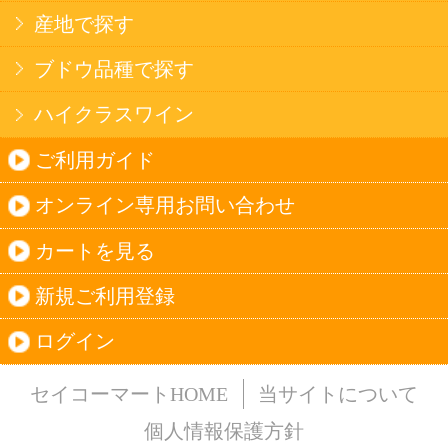
法令に従って、20歳未満の方への酒類のご注文
はお受けできません。
また、酒類を受取に来られた方が20歳未満の場
合は、酒類のお渡しをお断りしております。
表示：スマートフォン｜
PC版
このサイトは、企業の実在証明と通信の暗号化
のため、サイバートラストの
サーバ証明書
を導
入しています。
Trusted Webシールをクリックして、検証結果を
ご確認いただけます。