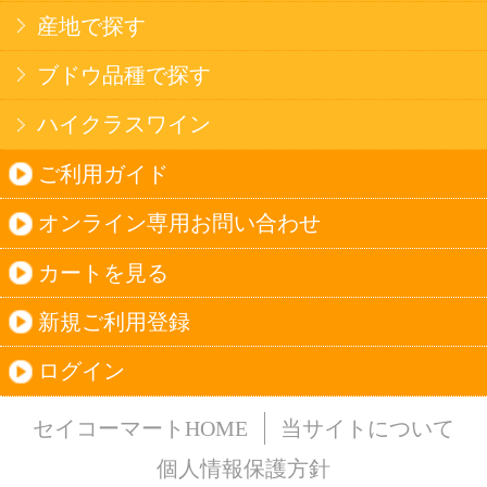
法令に従って、20歳未満の方への酒類のご注文
はお受けできません。
また、酒類を受取に来られた方が20歳未満の場
合は、酒類のお渡しをお断りしております。
表示：スマートフォン｜
PC版
このサイトは、企業の実在証明と通信の暗号化
のため、サイバートラストの
サーバ証明書
を導
入しています。
Trusted Webシールをクリックして、検証結果を
ご確認いただけます。