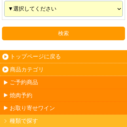
お取り寄せワイン
種類で探す
産地で探す
ブドウ品種で探す
ハイクラスワイン
ご利用ガイド
オンライン専用お問い合わせ
カートを見る
新規ご利用登録
ログイン
セイコーマートHOME
当サイトについて
個人情報保護方針
©Secoma Company, Ltd. 2016 All rights reserved.
20歳未満の方の酒類の購入や、飲酒は法律で禁
じられています。