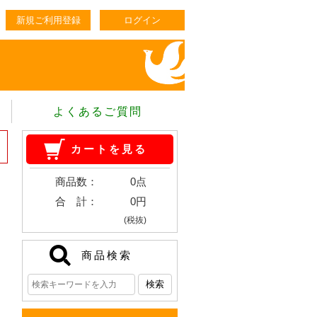
新規ご利用登録
ログイン
よくあるご質問
カートを見る
商品数：
0点
合 計：
0円
(税抜)
商品検索