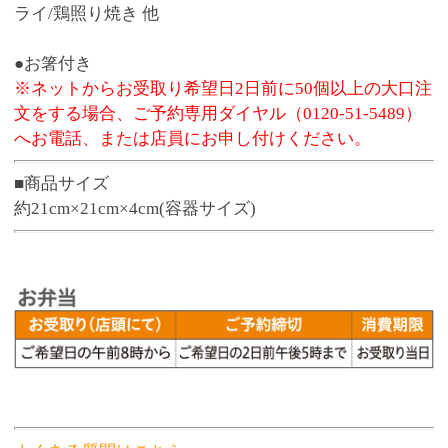
よくある質問はこちら
商品番号
3184
お渡し可能期間
4月1日～11月3日
598円
販売価格
(税込 645.
円)
84
数 量
※この商品は、数量 50 まで注文できます。
お気に入りに追加
●予約締切後のキャンセル、変更はお受けできま
せん。
※お弁当の容器は電子レンジでの温めに対応し
ておりません。
※寿司・お弁当のお受取り商品のパッケージに
価格表記はございません。