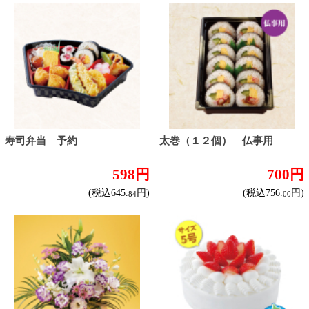
ボックスサンド 予約
バラエティーサンド 予約
380円
1,200円
(税込410.
円)
(税込1,296.
円)
40
00
トップページに戻る
商品カテゴリ
ご予約商品
焼肉予約
お取り寄せワイン
種類で探す
産地で探す
ブドウ品種で探す