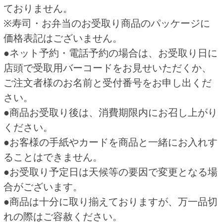
●ネット予約・電話予約は一部受付できない店舗
がございます。
HOME
ご予約商品
おにぎり弁当 予約
関連商品
寿司弁当 予約
太巻（１２個） 仏事用
598円
700円
(税込645.
円)
(税込756.
円)
84
00