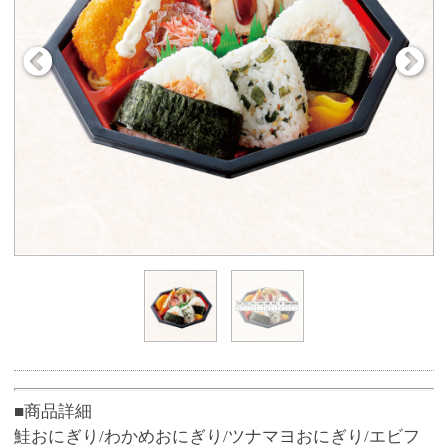
■商品詳細
鮭おにぎり/わかめおにぎり/ツナマヨおにぎり/エビフ
ライ/鶏照り焼き 他
●お箸付き
※ネットからお受取り希望日2日前に50個以上の大口注
文をする場合、ご予約専用ダイヤル（0120-51-5489）
へお電話、または店員にお申し付けください。
■商品サイズ
約21cm×21cm×4cm(容器サイズ)