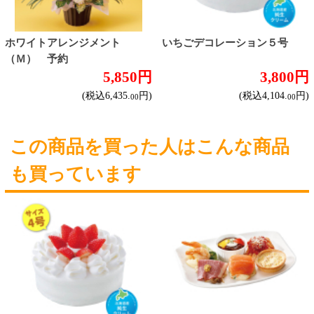
ハイクラスワイン
ご利用ガイド
オンライン専用お問い合わせ
カートを見る
新規ご利用登録
ログイン
セイコーマートHOME
当サイトについて
個人情報保護方針
©Secoma Company, Ltd. 2016 All rights reserved.
20歳未満の方の酒類の購入や、飲酒は法律で禁
じられています。
法令に従って、20歳未満の方への酒類のご注文
はお受けできません。
また、酒類を受取に来られた方が20歳未満の場
合は、酒類のお渡しをお断りしております。