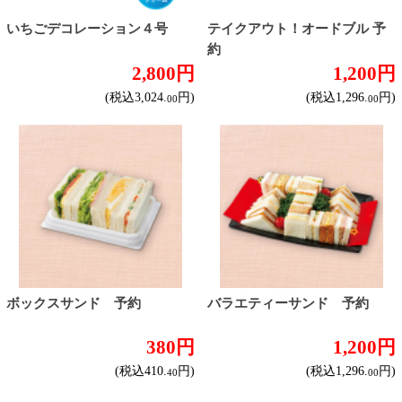
表示：スマートフォン｜
PC版
このサイトは、企業の実在証明と通信の暗号化
のため、サイバートラストの
サーバ証明書
を導
入しています。
Trusted Webシールをクリックして、検証結果を
ご確認いただけます。
カートに入れる