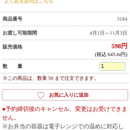
●ネット予約・電話予約の場合は、お受取り日に
店頭で受取用バーコードをお見せいただくか、
ご注文者様のお名前と受付番号をお申し出くだ
さい。
●商品お受取り後は、消費期限内にお召し上がり
ください。
●お客様の手紙やカードを商品と一緒にお入れす
ることはできません。
●お受取り予定日は天候等の要因で変更となる場
合がございます。
●商品は十分に取り揃えておりますが、万一品切
れの際はご容赦ください。
●飾りや盛り付け、いちごの大きさ、容器は予告
なく変更となる場合がございます。予めご了承
ください。
●本体価格（税抜価格）と税込価格を併記してい
ます。
●写真・イラストはすべてイメージです。
●写真の皿などは、商品には含まれません。
●店舗の休業日には商品のお受取りはできませ
ん。