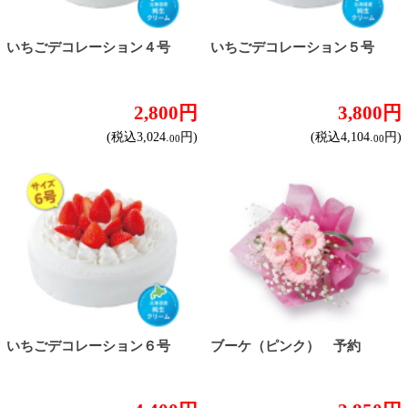
合は、酒類のお渡しをお断りしております。
表示：スマートフォン｜
PC版
このサイトは、企業の実在証明と通信の暗号化
のため、サイバートラストの
サーバ証明書
を導
入しています。
Trusted Webシールをクリックして、検証結果を
ご確認いただけます。
カートに入れる