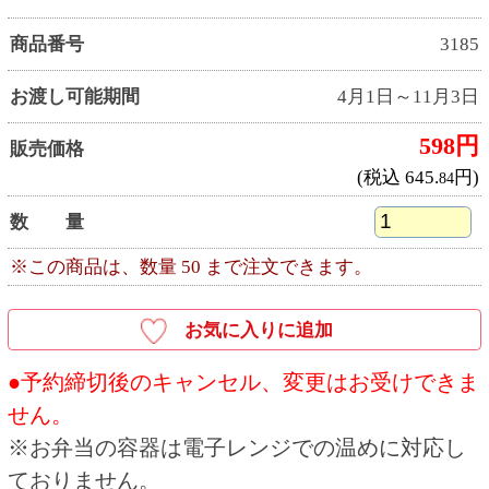
店頭で受取用バーコードをお見せいただくか、
ご注文者様のお名前と受付番号をお申し出くだ
さい。
●商品お受取り後は、消費期限内にお召し上がり
ください。
●お客様の手紙やカードを商品と一緒にお入れす
ることはできません。
●お受取り予定日は天候等の要因で変更となる場
合がございます。
●商品は十分に取り揃えておりますが、万一品切
れの際はご容赦ください。
●飾りや盛り付け、いちごの大きさ、容器は予告
なく変更となる場合がございます。予めご了承
ください。
●本体価格（税抜価格）と税込価格を併記してい
ます。
●写真・イラストはすべてイメージです。
●写真の皿などは、商品には含まれません。
●店舗の休業日には商品のお受取りはできませ
ん。
●ネット予約・電話予約は一部受付できない店舗