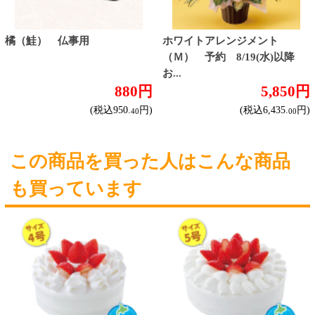
産地で探す
ブドウ品種で探す
ハイクラスワイン
ご利用ガイド
オンライン専用お問い合わせ
カートを見る
新規ご利用登録
ログイン
セイコーマートHOME
当サイトについて
個人情報保護方針
©Secoma Company, Ltd. 2016 All rights reserved.
20歳未満の方の酒類の購入や、飲酒は法律で禁
じられています。
法令に従って、20歳未満の方への酒類のご注文
はお受けできません。
また、酒類を受取に来られた方が20歳未満の場