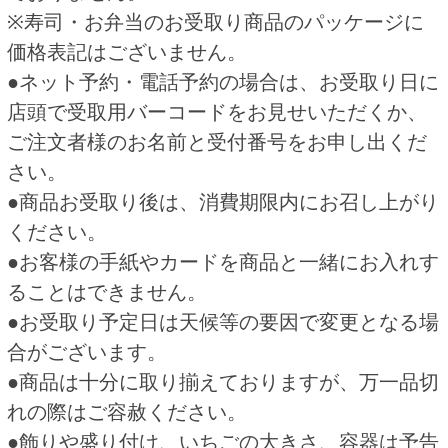
がございます。
HOME
ご予約商品
寿司弁当 予約
関連商品
ホワイトブーケ 予約
ザンギ弁当 予約
8/19(水)以降お受け取り
3,450円
680円
(税込3,795.
円)
(税込734.
円)
00
40