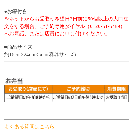
よくある質問はこちら
商品番号
3185
お渡し可能期間
4月1日～11月3日
598円
販売価格
(税込 645.
円)
84
数 量
※この商品は、数量 50 まで注文できます。
お気に入りに追加
●予約締切後のキャンセル、変更はお受けできま
せん。
※お弁当の容器は電子レンジでの温めに対応し
ておりません。
※寿司・お弁当のお受取り商品のパッケージに
価格表記はございません。
●ネット予約・電話予約の場合は、お受取り日に