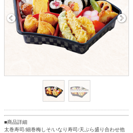
■商品詳細
太巻寿司/細巻梅しそ/いなり寿司/天ぷら盛り合わせ他
●お箸付き
※ネットからお受取り希望日2日前に50個以上の大口注
文をする場合、ご予約専用ダイヤル（0120-51-5489）
へお電話、または店員にお申し付けください。
■商品サイズ
約16cm×24cm×5cm(容器サイズ)