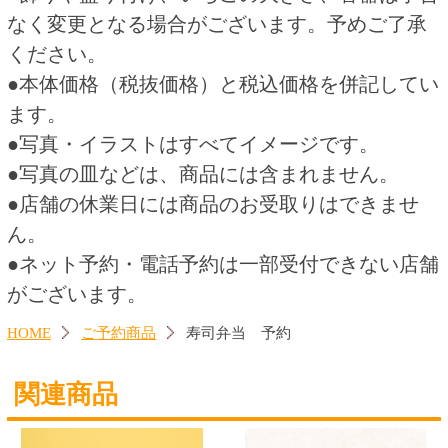
橘（鮭） 仏事用
ホワイトアレンジメント
（Ｍ） 予約 8/19(水)以降
お...
880円
5,850円
(税込950.
円)
(税込6,435.
円)
40
00
この商品を買った人はこんな商品
も買っています
いちごデコレーション４号
いちごデコレーション５号
2,800円
3,800円
(税込3,024.
円)
(税込4,104.
円)
00
00