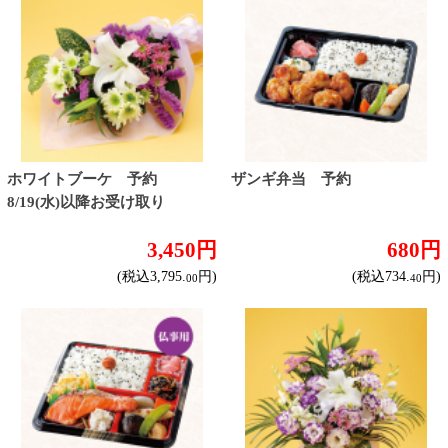
いちごデコレーション６号
ブーケ（ピンク） 予約
4,400円
2,850円
(税込4,752.
円)
(税込3,135.
円)
00
00
トップページに戻る
商品カテゴリ
ご予約商品
焼肉予約
お取り寄せワイン
種類で探す