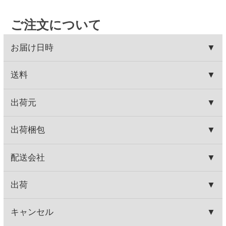
注文の翌日から発行可能となります。コンビニ支払
にEメールにて回答いたします）
いの場合はご入金されてから発行可能となります。
●セイコーマートご予約ダイヤル 0120-51-5489（年
代引きは発行できません。
末年始、祝日を除く月～土曜日 AM9:00～PM5:00ま
※ご入金日から4か月間発行が可能です。
で）
ご了承ください。
HOME
お取り寄せワイン
産地で探す
イタリア産
ブラザーズ イン ワイン ネグロ・アマーロ
HOME
お取り寄せワイン
種類で探す
赤ワイン
しっかりフルボディ
ブラザーズ イン ワイン ネグロ・アマーロ
関連商品
ロレット ネロダヴォラ
プレジール ド シオラック
650円
2,680円