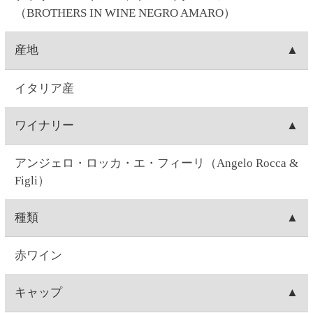
750ML
ぶどう品種
ネグロ・アマーロ
味
フルボディ
味わい
ネグロ・アマーロ特有の深みのある色合いと濃厚な
味わい。熟した豊かな果実味と心地よいオーク樽の
香り。
飲みごろ温度
16～18℃
注意事項