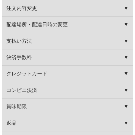
(税込715.
円)
(税込2,948.
円)
00
00
ランブルスコ ディ モデナ ロゼ
シャトー ル ルー サンテ
ミリオン グランクリュ
560円
2,500円
(税込616.
円)
(税込2,750.
円)
00
00
この商品を買った人はこんな商品
も買っています