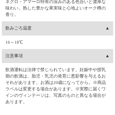
荷になります)。お届け日時指定がある場合は、お届
お客様ご自身で操作される場合は、ご注文の当日中
注文内容変更
け指定日の1週間前に出荷します。
(23:59)まで
こちら
から可能です。
Web・お電話でのご連絡の場合は、ご注文日の9:00～
お客様ご自身で操作される場合は、ご注文の当日中
配達場所・配達日時の変更
17:00まで対応可能です。
(23:59)まで
こちら
から可能です。一度キャンセルし
0時を過ぎますと出荷システムにご注文データが自動
てから再注文をお願い致します。
お客様ご自身で操作される場合は、ご注文の当日中
支払い方法
連携され出荷準備に入る為、キャンセルができませ
Web・お電話でのご連絡の場合は、ご注文日の9:00～
(23:59)まで
こちら
から可能です。一度キャンセルし
ん
17:00まで対応可能です。
てから再注文をお願い致します。
クレジットカード(1回払いのみ)、代金引換、コンビ
決済手数料
0時を過ぎますと出荷システムにご注文データが自動
Web・お電話でのご連絡の場合は、ご注文日の9:00～
ニ決済(事前決済)の3つから選択できます。
連携され出荷準備に入る為、内容変更ができませ
17:00まで対応可能です。
代金引換、コンビニ決済(事前決済)でのお支払いの場
ん。
クレジットカード
0時を過ぎますと出荷システムにご注文データが自動
合、商品代金に加え決済手数料をご負担いただきま
連携され出荷準備に入る為、配達場所・配達日時の
す(クレジットカードでのお支払いでは、決済手数料
VISA・MASTER・JCB・ダイナース・アメックスの
変更ができません。
コンビニ決済
はかかりません)。
各カードがご利用頂けます。
【代金引換の決済手数料】一律300円(税込330.00円)
クレジットカードのご利用日は、当サイトでお支払
コンビニは、セイコーマート・ファミリーマート・
賞味期限
【コンビニ決済の決済手数料】一律140円(税込154.00
い手続きを行った日付となります。お受取り日とは
ローソン・ミニストップ・デイリーヤマザキの5つか
円)
関係ありません。お引き落としはお客様とご利用カ
ら選択できます。コンビニ決済手数料はいずれも一
ワインの場合は賞味期限の表示はございません。
返品
ード会社のご契約に基づく期日となります。またキ
律140円(税込154.00円)です。
ャンセルの場合のご返金も同様、お客様とご利用カ
コンビニ決済の支払い期限はご注文翌日から5日間で
お客様のご都合による返品は原則としてお受けでき
ード会社のご契約に基づきます。
領収書の発行
す。5日間を過ぎると決済番号が削除され、自動キャ
ません。万一受け取った商品が、ご注文したものと
ンセル扱いとなります。例）8/1ご注文→8/6入金期限
異なっていた、あるいは破損・汚損など不良品であ
領収書の発行は、ログイン後に「お客様情報」の
問い合わせ先
ったなど、商品・品質に関するお問い合わせは、セ
「注文履歴」からご指定の注文を選択すると発行が
イコーマートご予約ダイヤル＜0120-51-5489＞へご
可能です。「領収書発行」をクリックして開かれる
お問い合わせはWeb問い合わせか電話にてお願い致し
連絡ください。(年末・年始を除く月～土曜日AM9:00
ウィンドウに宛名を入力後、表示される領収書を印
ます。
～PM5:00まで)
刷してください。クレジットカード決済の場合はご
●
Webお問い合わせ
（7営業日以内に入力アドレス宛