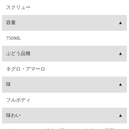
飲酒運転は法律で禁じられています。妊娠中や授乳
期の飲酒は、胎児・乳児の発育に悪影響を与えるお
それがあります。お酒は20歳になってから。※商品
ラベルは変更する場合があります。※実際に届くワ
インのヴィンテージは、写真のものと異なる場合が
あります。
ご注文について
お届け日時
お届け日付は、ご注文日の7日後～28日後の間で選択
送料
可能です。時間は1)午前中、2)14:00～16:00、3)16:00
～18:00、4)18:00～20:00、5)19:00～21:00の5つから
1箱(最大12本入り)につき、全国一律550円(10%税込
出荷元
選択できます。
605.00円)の送料が発生します。12本単位のご購入で
※コンビニ決済を選択された場合は、コンビニへの
送料無料となります。例）ワイン3本ご注文→送料
北海道札幌市にあります、セイコーマートのグルー
出荷梱包
お支払日時によってはご指定日にお届けできないこ
550円(10%税込605.00円)。ワイン15本ご注文→12本
プ会社(セイコーフレッシュフーズ)からの出荷となり
とがございます。ご了承ください。
分は送料無料。3本分は送料550円(10%税込605.00
ます。
ワインの場合、本数によって、2本箱・6本箱・12本
配送会社
円)。ワイン24本ご注文→12本単位なので送料無料。
箱の段ボールに宛名状を貼りつけて配送致します。
日本郵便「ゆうパック」にて配送致します。配送会
出荷
社は選択できません。
お届け指定日がない場合は、注文日の翌日に出荷致
キャンセル
します(日曜を除く。注文翌日が日曜の場合は月曜出