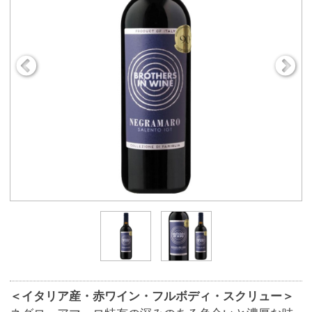
＜イタリア産・赤ワイン・フルボディ・スクリュー＞
ネグロ・アマーロ特有の深みのある色合いと濃厚な味
わい。熟した豊かな果実味と心地よいオーク樽の香
り。
商品番号
9191
650円
販売価格
(税込 715.
円)
00
数 量
※この商品は、数量 50 まで注文できます。
お気に入りに追加