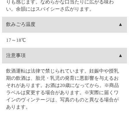
注文内容変更
け指定日の1週間前に出荷します。
(23:59)まで
こちら
から可能です。
Web・お電話でのご連絡の場合は、ご注文日の9:00～
お客様ご自身で操作される場合は、ご注文の当日中
配達場所・配達日時の変更
17:00まで対応可能です。
(23:59)まで
こちら
から可能です。一度キャンセルし
0時を過ぎますと出荷システムにご注文データが自動
てから再注文をお願い致します。
お客様ご自身で操作される場合は、ご注文の当日中
支払い方法
連携され出荷準備に入る為、キャンセルができませ
Web・お電話でのご連絡の場合は、ご注文日の9:00～
(23:59)まで
こちら
から可能です。一度キャンセルし
ん
17:00まで対応可能です。
てから再注文をお願い致します。
クレジットカード(1回払いのみ)、代金引換、コンビ
決済手数料
0時を過ぎますと出荷システムにご注文データが自動
Web・お電話でのご連絡の場合は、ご注文日の9:00～
ニ決済(事前決済)の3つから選択できます。
連携され出荷準備に入る為、内容変更ができませ
17:00まで対応可能です。
代金引換、コンビニ決済(事前決済)でのお支払いの場
ん。
クレジットカード
0時を過ぎますと出荷システムにご注文データが自動
合、商品代金に加え決済手数料をご負担いただきま
連携され出荷準備に入る為、配達場所・配達日時の
す(クレジットカードでのお支払いでは、決済手数料
VISA・MASTER・JCB・ダイナース・アメックスの
変更ができません。
コンビニ決済
はかかりません)。
各カードがご利用頂けます。
【代金引換の決済手数料】一律300円(税込330.00円)
クレジットカードのご利用日は、当サイトでお支払
コンビニは、セイコーマート・ファミリーマート・
賞味期限
【コンビニ決済の決済手数料】一律140円(税込154.00
い手続きを行った日付となります。お受取り日とは
ローソン・ミニストップ・デイリーヤマザキの5つか
円)
関係ありません。お引き落としはお客様とご利用カ
ら選択できます。コンビニ決済手数料はいずれも一
ワインの場合は賞味期限の表示はございません。
返品
ード会社のご契約に基づく期日となります。またキ
律140円(税込154.00円)です。
ャンセルの場合のご返金も同様、お客様とご利用カ
コンビニ決済の支払い期限はご注文翌日から5日間で
お客様のご都合による返品は原則としてお受けでき
ード会社のご契約に基づきます。
領収書の発行
す。5日間を過ぎると決済番号が削除され、自動キャ
ません。万一受け取った商品が、ご注文したものと
ンセル扱いとなります。例）8/1ご注文→8/6入金期限
異なっていた、あるいは破損・汚損など不良品であ
領収書の発行は、ログイン後に「お客様情報」の
問い合わせ先
ったなど、商品・品質に関するお問い合わせは、セ
「注文履歴」からご指定の注文を選択すると発行が
イコーマートご予約ダイヤル＜0120-51-5489＞へご
可能です。「領収書発行」をクリックして開かれる
お問い合わせはWeb問い合わせか電話にてお願い致し
連絡ください。(年末・年始を除く月～土曜日AM9:00
ウィンドウに宛名を入力後、表示される領収書を印
ます。
～PM5:00まで)
刷してください。クレジットカード決済の場合はご
●
Webお問い合わせ
（7営業日以内に入力アドレス宛
注文の翌日から発行可能となります。コンビニ支払
にEメールにて回答いたします）