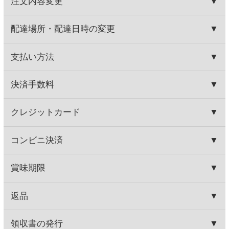
シャトー レ ロック デ プレザ
エイブラーエクセレンス ク
ンス
レマンドボルドー ブリュ...
700円
1,880円
(税込770.
円)
(税込2,068.
円)
00
00
シャトー オー ブランヴィ
アモルネロ ロッソ
ル レポペー
3,280円
800円
(税込3,608.
円)
(税込880.
円)
00
00
この商品を買った人はこんな商品
も買っています