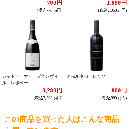
個人情報保護方針
©Secoma Company, Ltd. 2016 All rights reserved.
20歳未満の方の酒類の購入や、飲酒は法律で禁
じられています。
法令に従って、20歳未満の方への酒類のご注文
はお受けできません。
また、酒類を受取に来られた方が20歳未満の場
合は、酒類のお渡しをお断りしております。
表示：スマートフォン｜
PC版
このサイトは、企業の実在証明と通信の暗号化
のため、サイバートラストの
サーバ証明書
を導
入しています。
Trusted Webシールをクリックして、検証結果を