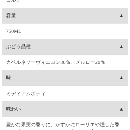
期の飲酒は、胎児・乳児の発育に悪影響を与えるお
それがあります。お酒は20歳になってから。※商品
ラベルは変更する場合があります。※実際に届くワ
インのヴィンテージは、写真のものと異なる場合が
あります。
ご注文について
お届け日時
お届け日付は、ご注文日の7日後～28日後の間で選択
送料
可能です。時間は1)午前中、2)14:00～16:00、3)16:00
～18:00、4)18:00～20:00、5)19:00～21:00の5つから
1箱(最大12本入り)につき、全国一律550円(10%税込
出荷元
選択できます。
605.00円)の送料が発生します。12本単位のご購入で
※コンビニ決済を選択された場合は、コンビニへの
送料無料となります。例）ワイン3本ご注文→送料
北海道札幌市にあります、セイコーマートのグルー
出荷梱包
お支払日時によってはご指定日にお届けできないこ
550円(10%税込605.00円)。ワイン15本ご注文→12本
プ会社(セイコーフレッシュフーズ)からの出荷となり
とがございます。ご了承ください。
分は送料無料。3本分は送料550円(10%税込605.00
ます。
ワインの場合、本数によって、2本箱・6本箱・12本
配送会社
円)。ワイン24本ご注文→12本単位なので送料無料。
箱の段ボールに宛名状を貼りつけて配送致します。
日本郵便「ゆうパック」にて配送致します。配送会
出荷
社は選択できません。
お届け指定日がない場合は、注文日の翌日に出荷致
キャンセル
します(日曜を除く。注文翌日が日曜の場合は月曜出
荷になります)。お届け日時指定がある場合は、お届
お客様ご自身で操作される場合は、ご注文の当日中