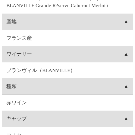
750ML
ぶどう品種
カベルネソーヴィニヨン80％、メルロー20％
味
ミディアムボディ
味わい
豊かな果実の香りに、かすかにローリエや燻した香
りも感じます。なめらかな口当たりに広がる味わ
い。余韻にはスパイシーさ広がります。
飲みごろ温度
17～18℃
注意事項
飲酒運転は法律で禁じられています。妊娠中や授乳