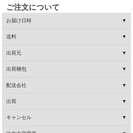
いの場合はご入金されてから発行可能となります。
●セイコーマートご予約ダイヤル 0120-51-5489（年
代引きは発行できません。
末年始、祝日を除く月～土曜日 AM9:00～PM5:00ま
※ご入金日から4か月間発行が可能です。
で）
ご了承ください。
HOME
お取り寄せワイン
種類で探す
赤ワイン
バランスミディアム
オー ブランヴィル グランレゼルヴ
HOME
お取り寄せワイン
ブドウ品種で探す
カベルネ・ソーヴィニヨン
オー ブランヴィル グランレゼルヴ
HOME
お取り寄せワイン
産地で探す
フランス産
オー ブランヴィル グランレゼルヴ
HOME
お取り寄せワイン
ブドウ品種で探す
メルロー
オー ブランヴィル グランレゼルヴ
関連商品