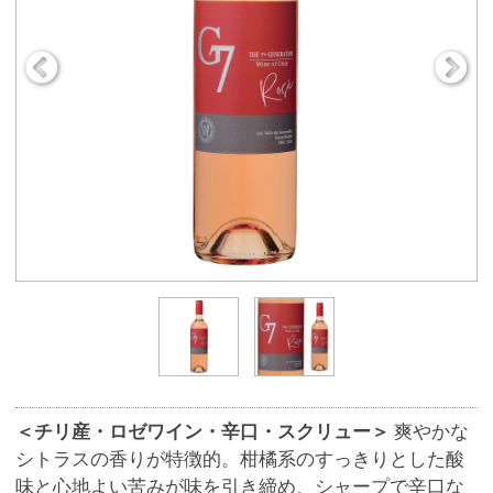
＜チリ産・ロゼワイン・辛口・スクリュー＞
爽やかな
シトラスの香りが特徴的。柑橘系のすっきりとした酸
味と心地よい苦みが味を引き締め、シャープで辛口な
飲み口。
商品番号
9265
560円
販売価格
(税込 616.
円)
00
数 量
※この商品は、数量 50 まで注文できます。
お気に入りに追加
ワイン名