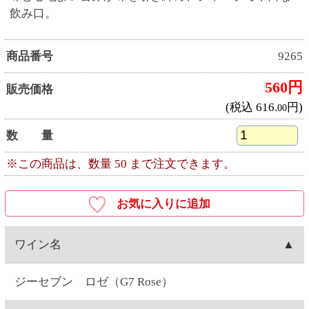
ジーセブン ロゼ（G7 Rose）
産地
チリ産
ワイナリー
ビーニャ・デル・ペドリガル（Vina del Pedregal）
種類
ロゼワイン
キャップ
スクリュー
容量
750ML