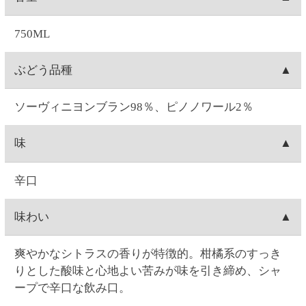
インのヴィンテージは、写真のものと異なる場合が
あります。
ご注文について
お届け日時
お届け日付は、ご注文日の7日後～28日後の間で選択
送料
可能です。時間は1)午前中、2)14:00～16:00、3)16:00
～18:00、4)18:00～20:00、5)19:00～21:00の5つから
1箱(最大12本入り)につき、全国一律550円(10%税込
出荷元
選択できます。
605.00円)の送料が発生します。12本単位のご購入で
※コンビニ決済を選択された場合は、コンビニへの
送料無料となります。例）ワイン3本ご注文→送料
北海道札幌市にあります、セイコーマートのグルー
出荷梱包
お支払日時によってはご指定日にお届けできないこ
550円(10%税込605.00円)。ワイン15本ご注文→12本
プ会社(セイコーフレッシュフーズ)からの出荷となり
とがございます。ご了承ください。
分は送料無料。3本分は送料550円(10%税込605.00
ます。
ワインの場合、本数によって、2本箱・6本箱・12本
配送会社
円)。ワイン24本ご注文→12本単位なので送料無料。
箱の段ボールに宛名状を貼りつけて配送致します。
日本郵便「ゆうパック」にて配送致します。配送会
出荷
社は選択できません。
お届け指定日がない場合は、注文日の翌日に出荷致
キャンセル
します(日曜を除く。注文翌日が日曜の場合は月曜出
荷になります)。お届け日時指定がある場合は、お届
お客様ご自身で操作される場合は、ご注文の当日中
注文内容変更
け指定日の1週間前に出荷します。
(23:59)まで
こちら
から可能です。
Web・お電話でのご連絡の場合は、ご注文日の9:00～
お客様ご自身で操作される場合は、ご注文の当日中
配達場所・配達日時の変更