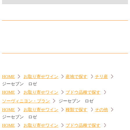
ジーセブン カベルネ・ソー
カヴァ グランバロン ブリ
ヴィニヨン
ュット
560円
860円
(税込616.
円)
(税込946.
円)
00
00
ジーセブン シャルドネ
ランブルスコ セラ 赤
560円
560円
(税込616.
円)
(税込616.
円)
00
00
トップページに戻る
商品カテゴリ
ご予約商品
焼肉予約