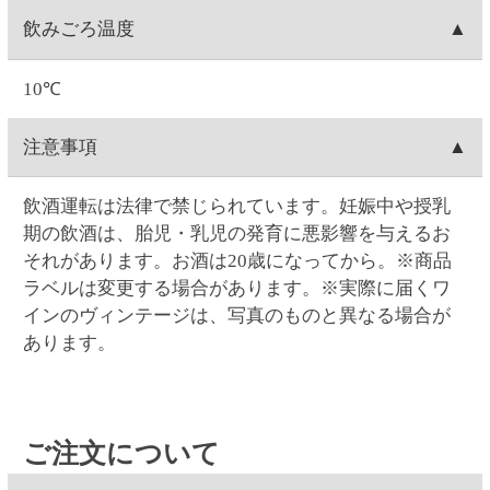
17:00まで対応可能です。
(23:59)まで
こちら
から可能です。一度キャンセルし
0時を過ぎますと出荷システムにご注文データが自動
てから再注文をお願い致します。
お客様ご自身で操作される場合は、ご注文の当日中
支払い方法
連携され出荷準備に入る為、キャンセルができませ
Web・お電話でのご連絡の場合は、ご注文日の9:00～
(23:59)まで
こちら
から可能です。一度キャンセルし
ん
17:00まで対応可能です。
てから再注文をお願い致します。
クレジットカード(1回払いのみ)、代金引換、コンビ
決済手数料
0時を過ぎますと出荷システムにご注文データが自動
Web・お電話でのご連絡の場合は、ご注文日の9:00～
ニ決済(事前決済)の3つから選択できます。
連携され出荷準備に入る為、内容変更ができませ
17:00まで対応可能です。
代金引換、コンビニ決済(事前決済)でのお支払いの場
ん。
クレジットカード
0時を過ぎますと出荷システムにご注文データが自動
合、商品代金に加え決済手数料をご負担いただきま
連携され出荷準備に入る為、配達場所・配達日時の
す(クレジットカードでのお支払いでは、決済手数料
VISA・MASTER・JCB・ダイナース・アメックスの
変更ができません。
コンビニ決済
はかかりません)。
各カードがご利用頂けます。
【代金引換の決済手数料】一律300円(税込330.00円)
クレジットカードのご利用日は、当サイトでお支払
コンビニは、セイコーマート・ファミリーマート・
賞味期限
【コンビニ決済の決済手数料】一律140円(税込154.00
い手続きを行った日付となります。お受取り日とは
ローソン・ミニストップ・デイリーヤマザキの5つか
円)
関係ありません。お引き落としはお客様とご利用カ
ら選択できます。コンビニ決済手数料はいずれも一
ワインの場合は賞味期限の表示はございません。
返品
ード会社のご契約に基づく期日となります。またキ
律140円(税込154.00円)です。
ャンセルの場合のご返金も同様、お客様とご利用カ
コンビニ決済の支払い期限はご注文翌日から5日間で
お客様のご都合による返品は原則としてお受けでき
ード会社のご契約に基づきます。
領収書の発行
す。5日間を過ぎると決済番号が削除され、自動キャ
ません。万一受け取った商品が、ご注文したものと
ンセル扱いとなります。例）8/1ご注文→8/6入金期限
異なっていた、あるいは破損・汚損など不良品であ
領収書の発行は、ログイン後に「お客様情報」の
問い合わせ先
ったなど、商品・品質に関するお問い合わせは、セ
「注文履歴」からご指定の注文を選択すると発行が
イコーマートご予約ダイヤル＜0120-51-5489＞へご
可能です。「領収書発行」をクリックして開かれる
お問い合わせはWeb問い合わせか電話にてお願い致し
連絡ください。(年末年始を除く月～土曜日AM9:00～
ウィンドウに宛名を入力後、表示される領収書を印
ます。
PM5:00まで)
刷してください。クレジットカード決済の場合はご
●
Webお問い合わせ
（7営業日以内に入力アドレス宛
注文の翌日から発行可能となります。コンビニ支払
にEメールにて回答いたします）
いの場合はご入金されてから発行可能となります。
●セイコーマートご予約ダイヤル 0120-51-5489（年
代引きは発行できません。
末年始を除く月～土曜日 AM9:00～PM5:00まで）
※ご入金日から4か月間発行が可能です。