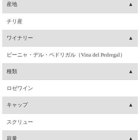
ぶどう品種
ソーヴィニヨンブラン98％、ピノノワール2％
味
辛口
味わい
爽やかなシトラスの香りが特徴的。柑橘系のすっき
りとした酸味と心地よい苦みが味を引き締め、シャ
ープで辛口な飲み口。
飲みごろ温度
10℃
注意事項
飲酒運転は法律で禁じられています。妊娠中や授乳
期の飲酒は、胎児・乳児の発育に悪影響を与えるお
それがあります。お酒は20歳になってから。※商品
ラベルは変更する場合があります。※実際に届くワ