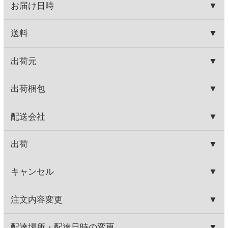
ご了承ください。
HOME
お取り寄せワイン
産地で探す
チリ産
ジーセブン ロゼ
HOME
お取り寄せワイン
ブドウ品種で探す
ソーヴィニヨン・ブラン
ジーセブン ロゼ
HOME
お取り寄せワイン
種類で探す
その他
ジーセブン ロゼ
HOME
お取り寄せワイン
ブドウ品種で探す
ピノ・ノワール
ジーセブン ロゼ
関連商品
ジーセブン レゼルバ ピノノワ
イーター ピノ・ノワール
ール
カリフォルニア
930円
1,980円