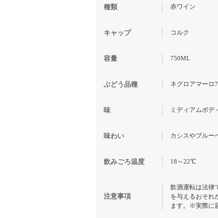
赤ワイン
種類
コルク
キャップ
750ML
容量
ネグロアマーロ7
ぶどう品種
ミディアムボデ
味
カシスやブルー
味わい
18～22℃
飲みごろ温度
飲酒運転は法律
注意事項
を与えるおそれ
ます。※実際に