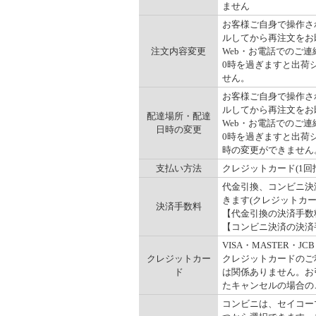
ません
お客様ご自身で操作され
ルしてから再注文をお
注文内容変更
Web・お電話でのご連
0時を過ぎますと出荷
せん。
お客様ご自身で操作され
ルしてから再注文をお
配達場所・配達
Web・お電話でのご連
日時の変更
0時を過ぎますと出荷
時の変更ができません
支払い方法
クレジットカード(1回
代金引換、コンビニ決
きます(クレジットカ
決済手数料
【代金引換の決済手数料】
【コンビニ決済の決済手数
VISA・MASTER
クレジットカー
クレジットカードのご
ド
は関係ありません。お
たキャンセルの場合の
コンビニは、セイコー