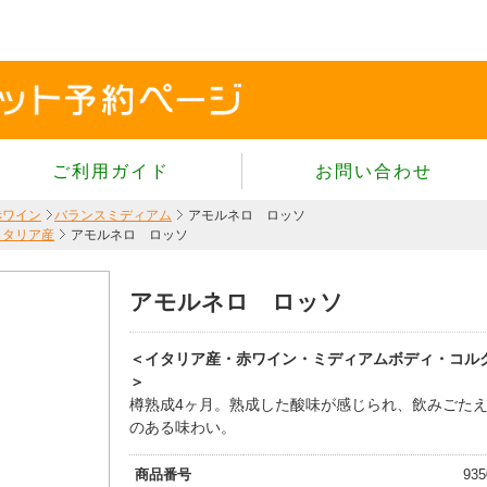
ご利用ガイド
お問い合わせ
当サイトについて
赤ワイン
バランスミディアム
アモルネロ ロッソ
イタリア産
アモルネロ ロッソ
個人情報保護方針
サイトのご利用規約
アモルネロ ロッソ
商品のご注文方法
ご注文の確認・キャンセル
＜イタリア産・赤ワイン・ミディアムボディ・コル
特定商取引法に基づく表示
＞
樽熟成4ヶ月。熟成した酸味が感じられ、飲みごた
よくあるご質問
のある味わい。
商品番号
935