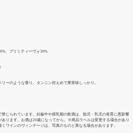
0%、プリミティーヴォ30%
ィ
ベリーのような香り。タンニン控えめで果実味しっかり。
で禁じられています。妊娠中や授乳期の飲酒は、胎児・乳児の発育に悪影響
があります。お酒は20歳になってから。※商品ラベルは変更する場合があり
届くワインのヴィンテージは、写真のものと異なる場合があります。