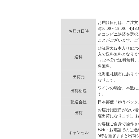
お届け日付は、ご注文日の
3)16:00～18:00、4)
お届け日時
※コンビニ決済を選択
ことがございます。ご
1箱(最大12本入り)に
入で送料無料となります。
送料
→12本分は送料無料。3
料無料。
北海道札幌市にありま
出荷元
なります。
ワインの場合、本数に
出荷梱包
す。
配送会社
日本郵便「ゆうパック
お届け指定日がない場
出荷
曜出荷になります)。
お客様ご自身で操作され
Web・お電話でのご連
キャンセル
0時を過ぎますと出荷