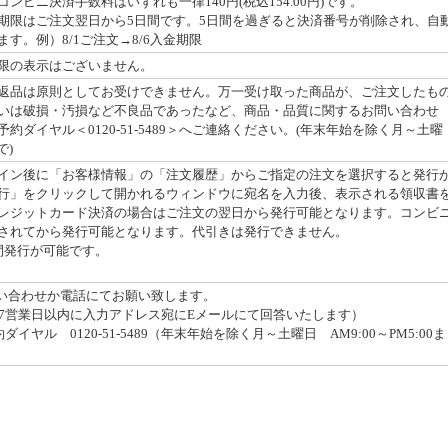
ンビニ決済手数料はいずれも一律140円(税込154.00円)です。
期限はご注文翌日から5日間です。5日間を過ぎると決済番号が削除され、自
す。例）8/1ご注文→8/6入金期限
限の表示はございません。
返品は原則としてお受けできません。万一受け取った商品が、ご注文したも
いは破損・汚損など不良品であったなど、商品・品質に関するお問い合わせ
約ダイヤル＜0120-51-5489＞へご連絡ください。(年末年始を除く月～土曜
で)
イン後に「お客様情報」の「注文履歴」からご指定の注文を選択すると発行
行」をクリックして開かれるウィンドウに宛名を入力後、表示される領収書
レジットカード決済の場合はご注文の翌日から発行可能となります。コンビ
されてから発行可能となります。代引きは発行できません。
間発行が可能です。
問い合わせか電話にてお願い致します。
7営業日以内に入力アドレス宛にEメールにて回答いたします）
イヤル 0120-51-5489（年末年始を除く月～土曜日 AM9:00～PM5:00ま