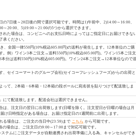
7日後～28日後の間で選択可能です。時間は1)午前中、2)14:00～16:00、
18:00～20:00、5)19:00～21:00の5つから選択できます。
された場合は、コンビニへのお支払日時によってはご指定日にお届けできな
了承ください。
つき、全国一律550円(10%税込605.00円)の送料が発生します。12本単位のご購
例）ワイン3本ご注文→送料550円(10%税込605.00円)。ワイン15本ご注文
本分は送料550円(10%税込605.00円)。ワイン24本ご注文→12本単位なので
す、セイコーマートのグループ会社(セイコーフレッシュフーズ)からの出荷と
よって、2本箱・6本箱・12本箱の段ボールに宛名状を貼りつけて配送致しま
」にて配送致します。配送会社は選択できません。
合は、注文日の翌日に出荷致します(日曜を除く。注文翌日が日曜の場合は月
お届け日時指定がある場合は、お届け指定日の1週間前に出荷します。
る場合は、ご注文の当日中(23:59)まで
こちら
から可能です。
絡の場合は、ご注文日の9:00～17:00まで対応可能です。
システムにご注文データが自動連携され出荷準備に入る為、キャンセルができ