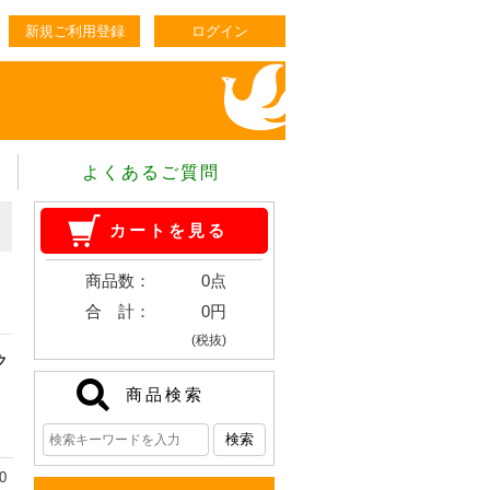
新規ご利用登録
ログイン
よくあるご質問
カートを見る
商品数：
0点
合 計：
0円
(税抜)
ク
商品検索
え
0