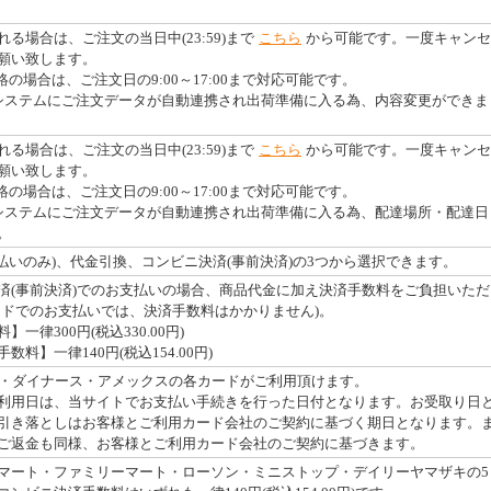
る場合は、ご注文の当日中(23:59)まで
こちら
から可能です。一度キャンセ
願い致します。
絡の場合は、ご注文日の9:00～17:00まで対応可能です。
システムにご注文データが自動連携され出荷準備に入る為、内容変更ができま
る場合は、ご注文の当日中(23:59)まで
こちら
から可能です。一度キャンセ
願い致します。
絡の場合は、ご注文日の9:00～17:00まで対応可能です。
システムにご注文データが自動連携され出荷準備に入る為、配達場所・配達日
。
払いのみ)、代金引換、コンビニ決済(事前決済)の3つから選択できます。
済(事前決済)でのお支払いの場合、商品代金に加え決済手数料をご負担いただ
ードでのお支払いでは、決済手数料はかかりません)。
一律300円(税込330.00円)
料】一律140円(税込154.00円)
・JCB・ダイナース・アメックスの各カードがご利用頂けます。
利用日は、当サイトでお支払い手続きを行った日付となります。お受取り日
引き落としはお客様とご利用カード会社のご契約に基づく期日となります。
ご返金も同様、お客様とご利用カード会社のご契約に基づきます。
マート・ファミリーマート・ローソン・ミニストップ・デイリーヤマザキの5