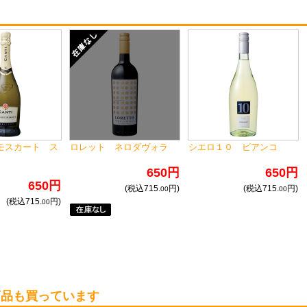
モスカート ス
ロレット ネロダヴォラ
シエロ１０ ビアンコ
650円
650円
650円
(税込715.
円)
(税込715.
円)
00
00
(税込715.
円)
00
商品も買っています