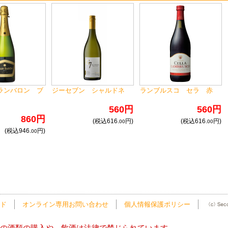
ランバロン ブ
ジーセブン シャルドネ
ランブルスコ セラ 赤
560円
560円
860円
(税込616.
円)
(税込616.
円)
00
00
(税込946.
円)
00
ド
オンライン専用お問い合わせ
個人情報保護ポリシー